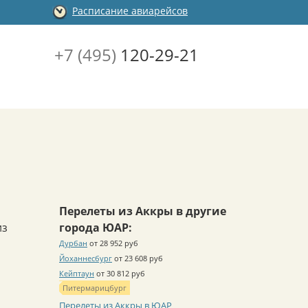
Расписание авиарейсов
+7 (495)
120-29-21
Перелеты из Аккры в другие
из
города ЮАР:
Дурбан
от 28 952 руб
Йоханнесбург
от 23 608 руб
Кейптаун
от 30 812 руб
Питермарицбург
Перелеты из Аккры в ЮАР