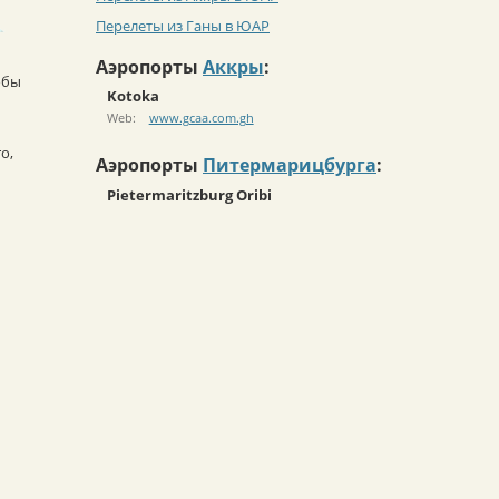
Перелеты из Ганы в ЮАР
Аэропорты
Аккры
:
обы
Kotoka
Web:
www.gcaa.com.gh
o,
Аэропорты
Питермарицбурга
:
Pietermaritzburg Oribi