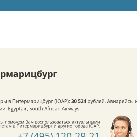
ермарицбург
кры в Питермарицбург (ЮАР):
30 524
рублей. Авиарейсы 
Egyptair, South African Airways.
мы поможем Вам воспользоваться актуальными
етам в Питермарицбург и другие города ЮАР.
+7 (495) 120-29-21