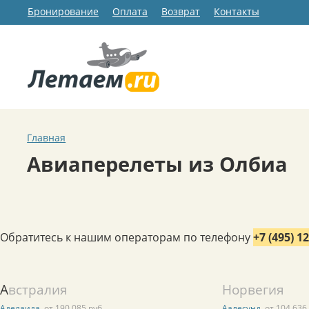
Бронирование
Оплата
Возврат
Контакты
Главная
Авиаперелеты из Олбиа
Обратитесь к нашим операторам по телефону
+7 (495) 1
Австралия
Норвегия
Аделаида
от 190 085 руб.
Аалесунд
от 104 636 