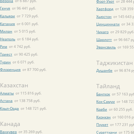
Верона
от 6 887 руб.
Форт-Уэрт
от 28 444 
Генуя
от 96 441 руб.
Хартфорд
от 128 359
Кальяри
от 7 729 руб.
Хьюстон
от 145 643 
Катания
от 6 001 руб.
Цинциннати
от 34 3
Милан
от 5 015 руб.
Чикаго
от 29 829 руб
Неаполь
от 6 184 руб.
Шарлотт
от 96 667 р
Рим
от 4 742 руб.
Эвансвиль
от 169 55
Триест
от 90 425 руб.
Таджикистан
Турин
от 6 071 руб.
Флоренция
от 87 700 руб.
Душанбе
от 96 874 р
Казахстан
Тайланд
Алматы
от 115 816 руб.
Бангкок
от 57 163 ру
Астана
от 138 758 руб.
Кох-Самуи
от 148 723
Кзыл-Орда
от 148 721 руб.
Краби
от 60 255 руб.
Кхонкэн
от 160 016 р
Канада
Пхукет
от 177 231 ру
Ванкувер
от 35 269 руб.
Сураттхани
от 175 6