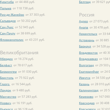
Куритиба
от 44 466 руб.
Белград
от 39 621 ру
Пальма
от 118 738 руб.
Россия
Рио-де-Жанейро
от 37 303 руб.
Сальвадор
от 50 202 руб.
Адлер
от 27 073 руб.
Сан-Луис
от 52 945 руб.
Анапа
от 30 478 руб.
Сан-Паулу
от 38 699 руб.
Архангельск
от 33 64
Флорианополис
от 43 231 руб.
Астрахань
от 30 885 
Барнаул
от 34 528 ру
Великобритания
Владивосток
от 40 3
Абердин
от 16 274 руб.
Владикавказ
от 104 
Белфаст
от 78 617 руб.
Волгоград
от 29 503 
Бирмингем
от 91 030 руб.
Екатеринбург
от 24 
Бристоль
от 75 922 руб.
Иркутск
от 34 530 ру
Глазго
от 16 544 руб.
Казань
от 28 010 руб
Лондон
от 9 480 руб.
Калининград
от 20 5
Манчестер
от 57 283 руб.
Кемерово
от 167 090
Норвич
от 16 191 руб.
Краснодар
от 30 408
Ньюкасл
от 96 128 руб.
Красноярск
от 32 610