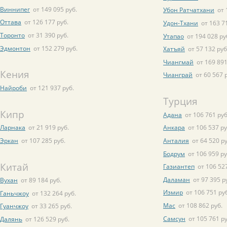
Виннипег
от 149 095 руб.
Убон Ратчатхани
от 
Оттава
от 126 177 руб.
Удон-Тхани
от 163 7
Торонто
от 31 390 руб.
Утапао
от 194 028 ру
Эдмонтон
от 152 279 руб.
Хатъяй
от 57 132 руб
Чиангмай
от 169 891
Кения
Чианграй
от 60 567 
Найроби
от 121 937 руб.
Турция
Кипр
Адана
от 106 761 руб
Ларнака
от 21 919 руб.
Анкара
от 106 537 ру
Эркан
от 107 285 руб.
Анталия
от 64 520 ру
Бодрум
от 106 959 ру
Китай
Газиантеп
от 106 527
Даламан
от 97 395 р
Вухан
от 89 184 руб.
Измир
от 106 751 ру
Ганьчжоу
от 132 264 руб.
Мас
от 108 862 руб.
Гуанчжоу
от 33 265 руб.
Самсун
от 105 761 ру
Далянь
от 126 529 руб.