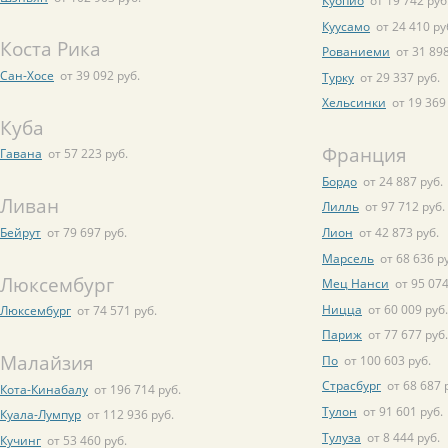
Куопио
от 19 742 руб
Куусамо
от 24 410 ру
Коста Рика
Рованиеми
от 31 898
Сан-Хосе
от 39 092 руб.
Турку
от 29 337 руб.
Хельсинки
от 19 369
Куба
Франция
Гавана
от 57 223 руб.
Бордо
от 24 887 руб.
Ливан
Лилль
от 97 712 руб.
Бейрут
от 79 697 руб.
Лион
от 42 873 руб.
Марсель
от 68 636 р
Люксембург
Мец Нанси
от 95 074
Ницца
от 60 009 руб.
Люксембург
от 74 571 руб.
Париж
от 77 677 руб.
Малайзия
По
от 100 603 руб.
Страсбург
от 68 687 
Кота-Кинабалу
от 196 714 руб.
Тулон
от 91 601 руб.
Куала-Лумпур
от 112 936 руб.
Тулуза
от 8 444 руб.
Кучинг
от 53 460 руб.