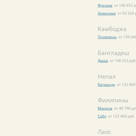
Фукуока
от 146 452 р
Хиросима
от 93 328 
Камбоджа
Пномпень
от 139 046
Бангладеш
Дакка
от 146 423 руб
Непал
Катманду
от 132 069
Филипины
Манила
от 46 796 ру
Себу
от 123 404 руб.
Лаос