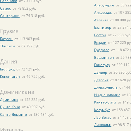
Салоники
от 70 110 руб.
Альбукерке
от 35 922
Самос
от 78 852 руб.
Анкоридж
от 197 385
Санторини
от 74 318 руб.
Атланта
от 88 980 ру
Балтимор
от 27 374 
Грузия
Бостон
от 27 938 руб
Батуми
от 113 903 руб.
Брэдли
от 127 225 ру
Тбилиси
от 67 792 руб.
Буффало
от 118 472 
Вашингтон
от 29 788
Дания
Гонолулу
от 220 112 
Биллунд
от 72 121 руб.
Денвер
от 30 930 руб
Копенгаген
от 49 755 руб.
Детройт
от 87 628 ру
Джексонвиль
от 144
Доминикана
Индианаполис
от 13
Доминика
от 152 225 руб.
Канзас-Сити
от 149 
Пунта-Кана
от 40 907 руб.
Колумбус
от 158 487 
Санто-Доминго
от 136 484 руб.
Лас-Вегас
от 34 458 
Линкольн
от 98 517 
Израиль