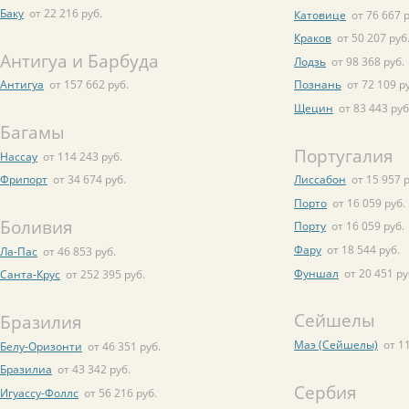
Баку
от 22 216 руб.
Катовице
от 76 667 р
Краков
от 50 207 руб
Антигуа и Барбуда
Лодзь
от 98 368 руб.
Антигуа
от 157 662 руб.
Познань
от 72 109 р
Щецин
от 83 443 руб
Багамы
Португалия
Нассау
от 114 243 руб.
Фрипорт
от 34 674 руб.
Лиссабон
от 15 957 р
Порто
от 16 059 руб.
Боливия
Порту
от 16 059 руб.
Фару
от 18 544 руб.
Ла-Пас
от 46 853 руб.
Фуншал
от 20 451 ру
Санта-Крус
от 252 395 руб.
Сейшелы
Бразилия
Маэ (Сейшелы)
от 1
Белу-Оризонти
от 46 351 руб.
Бразилиа
от 43 342 руб.
Сербия
Игуассу-Фоллс
от 56 216 руб.