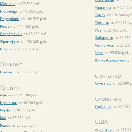
Мюнхен
от 22 622 руб.
Тольятти
от 32 942 р
Нюрнберг
от 16 489 руб.
Томск
от 102 640 руб
Падерборн
от 109 532 руб.
Тюмень
от 30 588 ру
Росток
от 111 430 руб.
Уфа
от 25 983 руб.
Саарбрюкен
от 43 993 руб.
Хабаровск
от 40 580 
Франкфурт
от 105 520 руб.
Челябинск
от 25 213
Штутгарт
от 76 613 руб.
Чита
от 95 030 руб.
Южно-Сахалинск
от
Гонконг
Гонконг
от 35 769 руб.
Сингапур
Сингапур
от 52 680 р
Греция
Афины
от 21 788 руб.
Словения
Ираклион
от 64 964 руб.
Любляна
от 106 987 
Корфу
от 80 227 руб.
Кос
от 75 650 руб.
США
Родос
от 66 995 руб.
Аллентаун
от 141 99