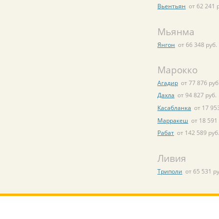
Вьентьян
от 62 241 
Мьянма
Янгон
от 66 348 руб.
Марокко
Агадир
от 77 876 руб
Дахла
от 94 827 руб.
Касабланка
от 17 95
Марракеш
от 18 591
Рабат
от 142 589 руб
Ливия
Триполи
от 65 531 ру