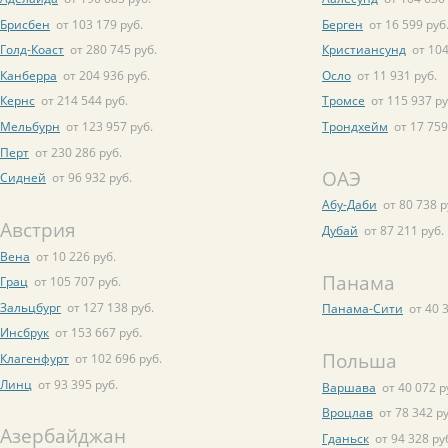
Брисбен
от 103 179 руб.
Берген
от 16 599 руб
Голд-Коаст
от 280 745 руб.
Кристиансунд
от 104
Канберра
от 204 936 руб.
Осло
от 11 931 руб.
Кернс
от 214 544 руб.
Тромсе
от 115 937 ру
Мельбурн
от 123 957 руб.
Трондхейм
от 17 759
Перт
от 230 286 руб.
ОАЭ
Сидней
от 96 932 руб.
Абу-Даби
от 80 738 р
Австрия
Дубай
от 87 211 руб.
Вена
от 10 226 руб.
Панама
Грац
от 105 707 руб.
Зальцбург
от 127 138 руб.
Панама-Сити
от 40 
Инсбрук
от 153 667 руб.
Польша
Клагенфурт
от 102 696 руб.
Линц
от 93 395 руб.
Варшава
от 40 072 р
Вроцлав
от 78 342 ру
Азербайджан
Гданьск
от 94 328 ру