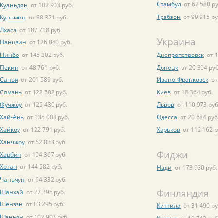
Стамбул
от 62 580 ру
Куаньдян
от 102 903 руб.
Трабзон
от 99 915 ру
Куньмин
от 88 321 руб.
Лхаса
от 187 718 руб.
Украина
Нанцзин
от 126 040 руб.
Нинбо
от 145 302 руб.
Днепропетровск
от 
Пекин
от 48 761 руб.
Донецк
от 20 304 руб
Санья
от 201 589 руб.
Ивано-Франковск
от
Сямэнь
от 122 502 руб.
Киев
от 18 364 руб.
Фучжоу
от 125 430 руб.
Львов
от 110 973 руб
Хай-Ань
от 135 008 руб.
Одесса
от 20 684 руб
Хайкоу
от 122 791 руб.
Харьков
от 112 162 р
Ханчжоу
от 62 833 руб.
Фиджи
Харбин
от 104 367 руб.
Хотан
от 144 582 руб.
Нади
от 173 930 руб.
Чаньчун
от 64 332 руб.
Финляндия
Шанхай
от 27 395 руб.
Шензэн
от 83 295 руб.
Киттила
от 31 490 ру
Шэньян
от 102 903 руб.