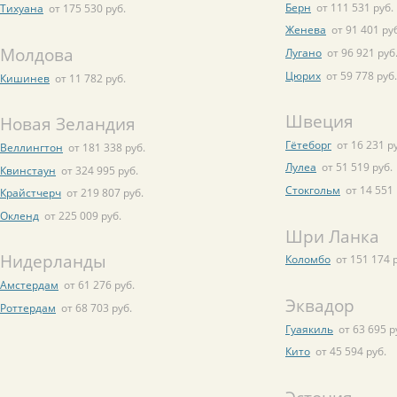
Берн
от 111 531 руб.
Тихуана
от 175 530 руб.
Женева
от 91 401 ру
Молдова
Лугано
от 96 921 руб
Цюрих
от 59 778 руб.
Кишинев
от 11 782 руб.
Швеция
Новая Зеландия
Гётеборг
от 16 231 р
Веллингтон
от 181 338 руб.
Лулеа
от 51 519 руб.
Квинстаун
от 324 995 руб.
Стокгольм
от 14 551 
Крайстчерч
от 219 807 руб.
Окленд
от 225 009 руб.
Шри Ланка
Нидерланды
Коломбо
от 151 174 
Амстердам
от 61 276 руб.
Эквадор
Роттердам
от 68 703 руб.
Гуаякиль
от 63 695 р
Кито
от 45 594 руб.