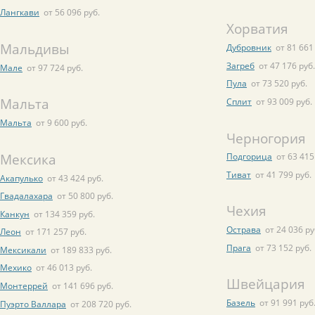
Лангкави
от 56 096 руб.
Хорватия
Мальдивы
Дубровник
от 81 661
Загреб
от 47 176 руб.
Мале
от 97 724 руб.
Пула
от 73 520 руб.
Мальта
Сплит
от 93 009 руб.
Мальта
от 9 600 руб.
Черногория
Мексика
Подгорица
от 63 415
Тиват
от 41 799 руб.
Акапулько
от 43 424 руб.
Гвадалахара
от 50 800 руб.
Чехия
Канкун
от 134 359 руб.
Острава
от 24 036 ру
Леон
от 171 257 руб.
Прага
от 73 152 руб.
Мексикали
от 189 833 руб.
Мехико
от 46 013 руб.
Швейцария
Монтеррей
от 141 696 руб.
Базель
от 91 991 руб
Пуэрто Валлара
от 208 720 руб.