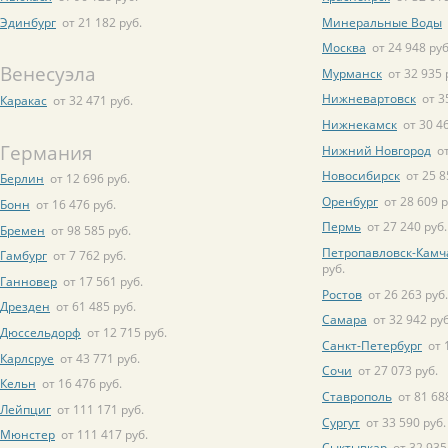
Эдинбург
от 21 182 руб.
Минеральные Воды
Москва
от 24 948 руб
Венесуэла
Мурманск
от 32 935 
Нижневартовск
от 3
Каракас
от 32 471 руб.
Нижнекамск
от 30 4
Германия
Нижний Новгород
о
Новосибирск
от 25 8
Берлин
от 12 696 руб.
Оренбург
от 28 609 р
Бонн
от 16 476 руб.
Пермь
от 27 240 руб.
Бремен
от 98 585 руб.
Петропавловск-Камч
Гамбург
от 7 762 руб.
руб.
Ганновер
от 17 561 руб.
Ростов
от 26 263 руб.
Дрезден
от 61 485 руб.
Самара
от 32 942 руб
Дюссельдорф
от 12 715 руб.
Санкт-Петербург
от 
Карлсруе
от 43 771 руб.
Сочи
от 27 073 руб.
Кельн
от 16 476 руб.
Ставрополь
от 81 68
Лейпциг
от 111 171 руб.
Сургут
от 33 590 руб.
Мюнстер
от 111 417 руб.
Сыктывкар
от 32 935