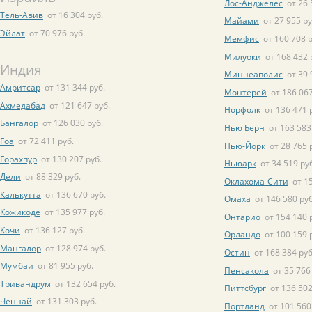
Лос-Анджелес
от 26 
Тель-Авив
от 16 304 руб.
Майами
от 27 955 ру
Эйлат
от 70 976 руб.
Мемфис
от 160 708 р
Милуоки
от 168 432 
Индия
Миннеаполис
от 39 
Амритсар
от 131 344 руб.
Монтерей
от 186 067
Ахмедабад
от 121 647 руб.
Норфолк
от 136 471 
Бангалор
от 126 030 руб.
Нью Берн
от 163 583
Гоа
от 72 411 руб.
Нью-Йорк
от 28 765 
Горахпур
от 130 207 руб.
Ньюарк
от 34 519 ру
Дели
от 88 329 руб.
Оклахома-Сити
от 1
Калькутта
от 136 670 руб.
Омаха
от 146 580 руб
Кожикоде
от 135 977 руб.
Онтарио
от 154 140 
Кочи
от 136 127 руб.
Орландо
от 100 159 
Мангалор
от 128 974 руб.
Остин
от 168 384 руб
Мумбаи
от 81 955 руб.
Пенсакола
от 35 766
Тривандрум
от 132 654 руб.
Питтсбург
от 136 502
Ченнай
от 131 303 руб.
Портланд
от 101 560