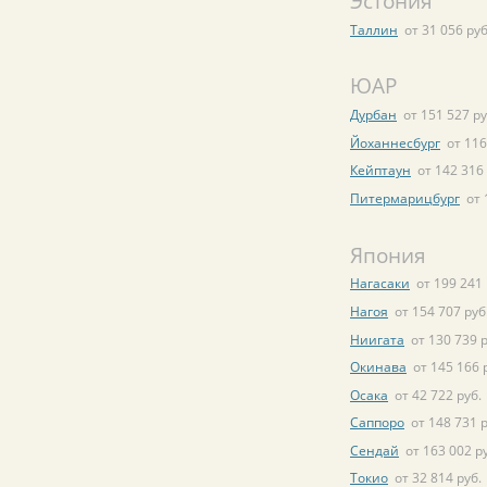
Эстония
Таллин
от 31 056 руб
ЮАР
Дурбан
от 151 527 ру
Йоханнесбург
от 116
Кейптаун
от 142 316 
Питермарицбург
от 
Япония
Нагасаки
от 199 241 
Нагоя
от 154 707 руб
Ниигата
от 130 739 р
Окинава
от 145 166 
Осака
от 42 722 руб.
Саппоро
от 148 731 р
Сендай
от 163 002 р
Токио
от 32 814 руб.