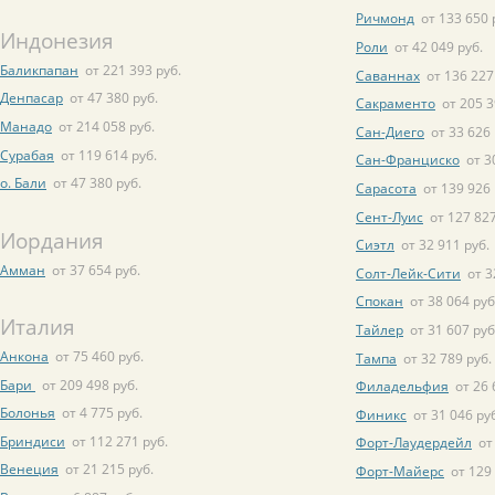
Ричмонд
от 133 650 
Индонезия
Роли
от 42 049 руб.
Баликпапан
от 221 393 руб.
Саваннах
от 136 227
Денпасар
от 47 380 руб.
Сакраменто
от 205 3
Манадо
от 214 058 руб.
Сан-Диего
от 33 626 
Сурабая
от 119 614 руб.
Сан-Франциско
от 3
о. Бали
от 47 380 руб.
Сарасота
от 139 926 
Сент-Луис
от 127 827
Иордания
Сиэтл
от 32 911 руб.
Амман
от 37 654 руб.
Солт-Лейк-Сити
от 3
Спокан
от 38 064 руб
Италия
Тайлер
от 31 607 руб
Анкона
от 75 460 руб.
Тампа
от 32 789 руб.
Бари
от 209 498 руб.
Филадельфия
от 26 
Болонья
от 4 775 руб.
Финикс
от 31 046 ру
Бриндиси
от 112 271 руб.
Форт-Лаудердейл
от
Венеция
от 21 215 руб.
Форт-Майерс
от 129