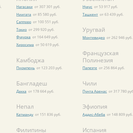
.
Нагасаки
от 307 301 руб.
Нукус
от 53 917 руб.
Ниигата
от 85 580 руб.
Ташкент
от 63 439 руб.
Саппоро
от 100 551 руб.
Уругвай
Токио
от 299 920 руб.
Фукуока
от 164 649 руб.
Монтевидео
от 262 946 руб.
Хиросима
от 50 619 руб.
Французская
Камбоджа
Полинезия
Пномпень
от 123 203 руб.
Папеэте
от 256 864 руб.
Бангладеш
Чили
Дакка
от 178 664 руб.
Пунта Аренас
от 317 780 руб
Непал
Эфиопия
Катманду
от 151 836 руб.
Аддис-Абеба
от 148 809 руб.
Филипины
Испания