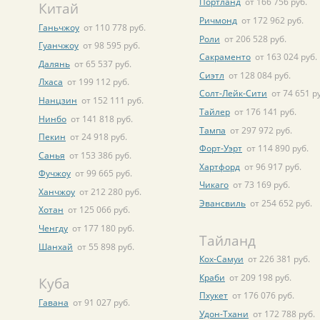
Портланд
от 166 756 руб.
Китай
Ричмонд
от 172 962 руб.
Ганьчжоу
от 110 778 руб.
Роли
от 206 528 руб.
Гуанчжоу
от 98 595 руб.
Сакраменто
от 163 024 руб.
Далянь
от 65 537 руб.
Сиэтл
от 128 084 руб.
Лхаса
от 199 112 руб.
Солт-Лейк-Сити
от 74 651 р
Нанцзин
от 152 111 руб.
Тайлер
от 176 141 руб.
Нинбо
от 141 818 руб.
Тампа
от 297 972 руб.
Пекин
от 24 918 руб.
Форт-Уэрт
от 114 890 руб.
Санья
от 153 386 руб.
Хартфорд
от 96 917 руб.
Фучжоу
от 99 665 руб.
Чикаго
от 73 169 руб.
Ханчжоу
от 212 280 руб.
Эвансвиль
от 254 652 руб.
Хотан
от 125 066 руб.
Ченгду
от 177 180 руб.
Тайланд
Шанхай
от 55 898 руб.
Кох-Самуи
от 226 381 руб.
Краби
от 209 198 руб.
Куба
Пхукет
от 176 076 руб.
Гавана
от 91 027 руб.
Удон-Тхани
от 172 788 руб.