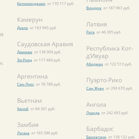
Килиманджаро
от 170 117 руб.
Виндхук
от 187 967 руб.
Камерун
Латвия
Дуала
от 163 945 руб.
Рига
от 46 395 руб.
38
Саудовская Аравия
Республика Кот-
Даммам
от 138 909 руб.
д’Ивуар
Эр-Рияд
от 117 460 руб.
б.
Абиджан
от 122 513 руб.
Аргентина
Пуэрто-Рико
Сан-Луис
от 78 788 руб.
Сан Жуан
от 299 670 руб.
Вьетнам
Ангола
Ханой
от 84 301 руб.
Луанда
от 242 493 руб.
Замбия
Барбадос
Лусака
от 165 586 руб.
Бриджтаун
от 130 132 руб.