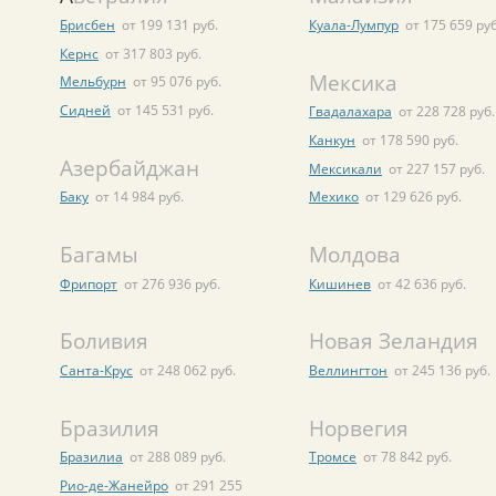
Брисбен
от 199 131 руб.
Куала-Лумпур
от 175 659 руб
Кернс
от 317 803 руб.
Мексика
Мельбурн
от 95 076 руб.
Сидней
от 145 531 руб.
Гвадалахара
от 228 728 руб.
Канкун
от 178 590 руб.
Азербайджан
Мексикали
от 227 157 руб.
Баку
от 14 984 руб.
Мехико
от 129 626 руб.
Багамы
Молдова
Фрипорт
от 276 936 руб.
Кишинев
от 42 636 руб.
Боливия
Новая Зеландия
Санта-Крус
от 248 062 руб.
Веллингтон
от 245 136 руб.
Бразилия
Норвегия
Бразилиа
от 288 089 руб.
Тромсе
от 78 842 руб.
Рио-де-Жанейро
от 291 255