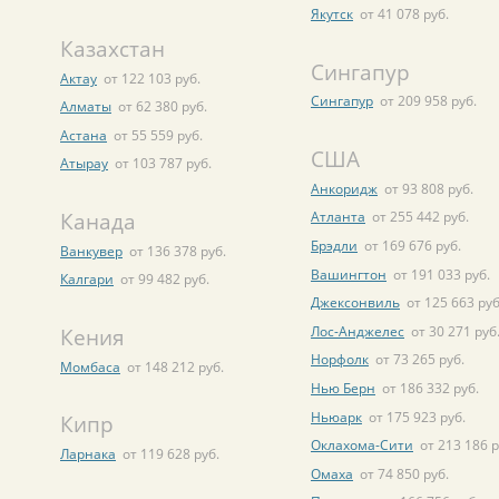
Якутск
от 41 078 руб.
Казахстан
Сингапур
Актау
от 122 103 руб.
Сингапур
от 209 958 руб.
Алматы
от 62 380 руб.
Астана
от 55 559 руб.
США
Атырау
от 103 787 руб.
Анкоридж
от 93 808 руб.
Канада
Атланта
от 255 442 руб.
Брэдли
от 169 676 руб.
Ванкувер
от 136 378 руб.
Вашингтон
от 191 033 руб.
Калгари
от 99 482 руб.
Джексонвиль
от 125 663 руб
Лос-Анджелес
от 30 271 руб
Кения
Норфолк
от 73 265 руб.
Момбаса
от 148 212 руб.
Нью Берн
от 186 332 руб.
Ньюарк
от 175 923 руб.
Кипр
Оклахома-Сити
от 213 186 р
Ларнака
от 119 628 руб.
Омаха
от 74 850 руб.