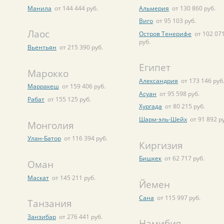
Манила
от 144 444 руб.
Альмерия
от 130 860 руб.
Виго
от 95 103 руб.
Лаос
Остров Тенерифе
от 102 07
руб.
Вьентьян
от 215 390 руб.
Египет
Марокко
Александрия
от 173 146 руб
Марракеш
от 159 406 руб.
Асуан
от 95 598 руб.
Рабат
от 155 125 руб.
Хургада
от 80 215 руб.
Шарм-эль-Шейх
от 91 892 р
Монголия
Улан-Батор
от 116 394 руб.
Киргизия
Бишкек
от 62 717 руб.
Оман
Маскат
от 145 211 руб.
Йемен
Сана
от 115 997 руб.
Танзания
Занзибар
от 276 441 руб.
Намибия