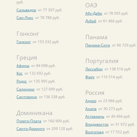
руб.
ОАЭ
Сальвадор
от 77 397 руб.
Абу-Даби
от 78 595 руб.
Сан-Луис
от 78 788 руб.
Дубай
от 61 466 руб.
Гонконг
Панама
Гонконг
от 153 332 руб.
Панама-Сити
от 66 729 руб.
Греция
Португалия
Афины
от 84 098 руб.
Лиссабон
от 138 516 руб.
Кос
от 132 692 руб.
Фару
от 116 514 руб.
Родос
от 135 995 руб.
Салоники
от 127 099 руб.
Россия
Санторини
от 136 338 руб.
Адлер
от 23 966 руб.
Анапа
от 30 273 руб.
Доминикана
Астрахань
от 49 494 руб.
Пуэрто-Плата
от 160 909 руб.
Владивосток
от 31 972 руб.
Санто-Доминго
от 209 120 руб.
Волгоград
от 17 552 руб.