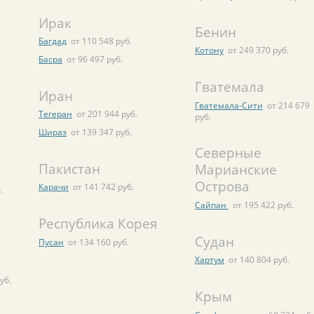
Ирак
Бенин
Багдад
от 110 548 руб.
Котону
от 249 370 руб.
Басра
от 96 497 руб.
Гватемала
Иран
Гватемала-Сити
от 214 679
Тегеран
от 201 944 руб.
руб.
Шираз
от 139 347 руб.
Северные
Пакистан
Марианские
Острова
Карачи
от 141 742 руб.
.
Сайпан
от 195 422 руб.
.
Республика Корея
Судан
Пусан
от 134 160 руб.
Хартум
от 140 804 руб.
уб.
Крым