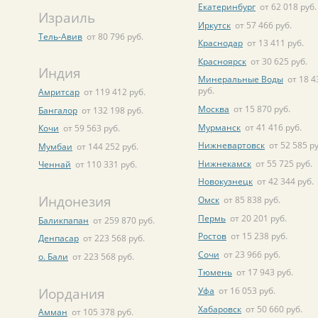
Екатеринбург
от 62 018 руб.
Израиль
Иркутск
от 57 466 руб.
Тель-Авив
от 80 796 руб.
Краснодар
от 13 411 руб.
Красноярск
от 30 625 руб.
Индия
Минеральные Воды
от 18 4
руб.
Амритсар
от 119 412 руб.
Москва
от 15 870 руб.
Бангалор
от 132 198 руб.
Мурманск
от 41 416 руб.
Кочи
от 59 563 руб.
Нижневартовск
от 52 585 ру
Мумбаи
от 144 252 руб.
Нижнекамск
от 55 725 руб.
Ченнай
от 110 331 руб.
Новокузнецк
от 42 344 руб.
Индонезия
Омск
от 85 838 руб.
Пермь
от 20 201 руб.
Баликпапан
от 259 870 руб.
Ростов
от 15 238 руб.
Денпасар
от 223 568 руб.
Сочи
от 23 966 руб.
о. Бали
от 223 568 руб.
Тюмень
от 17 943 руб.
Иордания
Уфа
от 16 053 руб.
Хабаровск
от 50 660 руб.
Амман
от 105 378 руб.