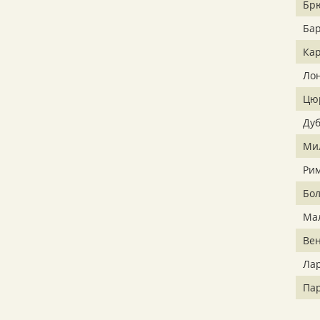
Бр
Ба
Ка
Ло
Цю
Ду
Ми
Ри
Бо
Ма
Ве
Ла
Па