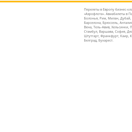
Перелеты в Европу бизнес-кл
«Аэрофлота». Авиабилеты в П
Болонья, Рим, Милан, Дубай,
Барселона, Брюссель, Анталия
Вена, Тель-Авив, Хельсинки, 
Стамбул, Варшава, София, Дю
Штутгарт, Франкфурт, Каир, К
Белград, Бухарест.