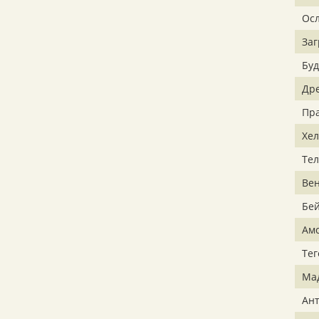
Ос
Заг
Бу
Др
Пр
Хе
Тел
Ве
Бе
Ам
Тег
Ма
Ан