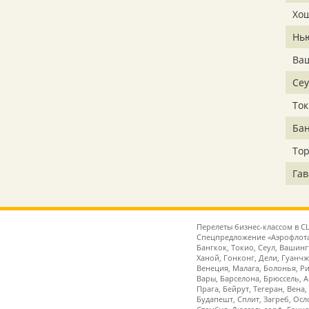
Хо
Нь
Ва
Сеу
Ток
Бан
То
Гав
Перелеты бизнес-классом в С
Спецпредложение «Аэрофлота»
Бангкок, Токио, Сеул, Вашин
Ханой, Гонконг, Дели, Гуанч
Венеция, Малага, Болонья, Р
Вары, Барселона, Брюссель, 
Прага, Бейрут, Тегеран, Вена
Будапешт, Сплит, Загреб, Ос