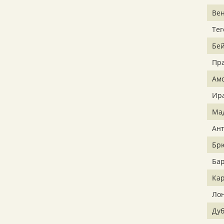
Ве
Тег
Бе
Пр
Ам
Ир
Ма
Ан
Бр
Ба
Ка
Ло
Ду