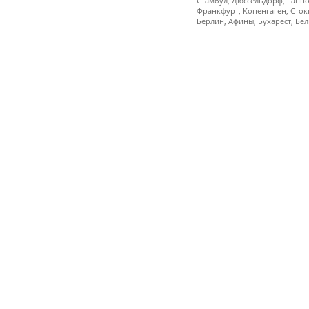
Стамбул, Дюссельдорф, Ганнов
Франкфурт, Копенгаген, Сток
Берлин, Афины, Бухарест, Бел