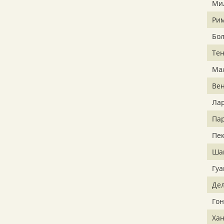
Ми
Ри
Бо
Те
Ма
Ве
Ла
Па
Пе
Ша
Гу
Де
Гон
Ха