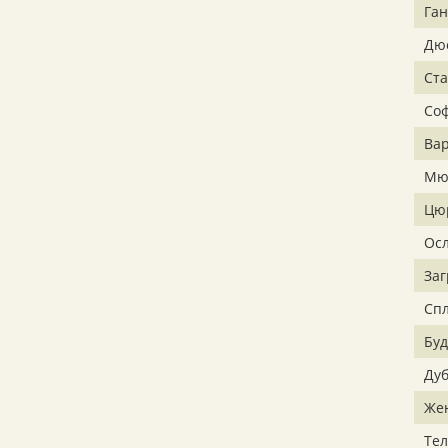
Га
Дю
Ст
Со
Ва
Мю
Цю
Ос
Заг
Сп
Бу
Ду
Же
Тел