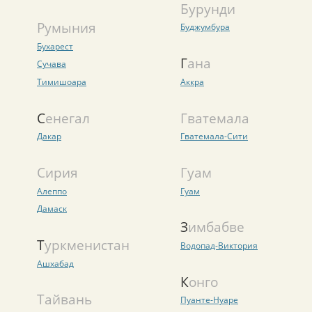
Бурунди
Румыния
Буджумбура
Бухарест
Гана
Сучава
Тимишоара
Аккра
Сенегал
Гватемала
Дакар
Гватемала-Сити
Сирия
Гуам
Алеппо
Гуам
Дамаск
Зимбабве
Туркменистан
Водопад-Виктория
Ашхабад
Конго
Тайвань
Пуанте-Нуаре