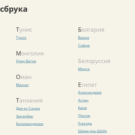
нсбрука
Тунис
Болгария
Тунис
Варна
София
Монголия
Белоруссия
Улан-Батор
Минск
Оман
Египет
Маскат
Александрия
Танзания
Асуан
Каир
Дар-эс-Салам
Луксор
Занзибар
Хургада
Килиманджаро
Шарм-эль-Шейх