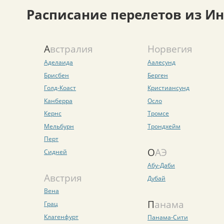
Расписание перелетов из И
Австралия
Норвегия
Аделаида
Аалесунд
Брисбен
Берген
Голд-Коаст
Кристиансунд
Канберра
Осло
Кернс
Тромсе
Мельбурн
Трондхейм
Перт
ОАЭ
Сидней
Абу-Даби
Австрия
Дубай
Вена
Панама
Грац
Клагенфурт
Панама-Сити