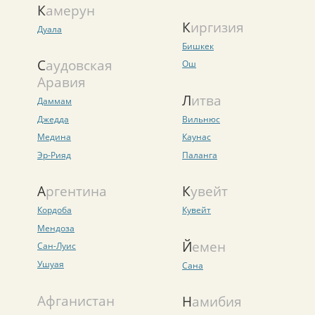
Камерун
Киргизия
Дуала
Бишкек
Саудовская
Ош
Аравия
Литва
Даммам
Джедда
Вильнюс
Медина
Каунас
Эр-Рияд
Паланга
Аргентина
Кувейт
Кордоба
Кувейт
Мендоза
Йемен
Сан-Луис
Ушуая
Сана
Афганистан
Намибия