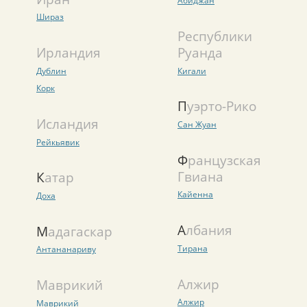
Абиджан
Шираз
Республики
Ирландия
Руанда
Дублин
Кигали
Корк
Пуэрто-Рико
Исландия
Сан Жуан
Рейкьявик
Французская
Гвиана
Катар
Кайенна
Доха
Албания
Мадагаскар
Тирана
Антананариву
Алжир
Маврикий
Алжир
Маврикий