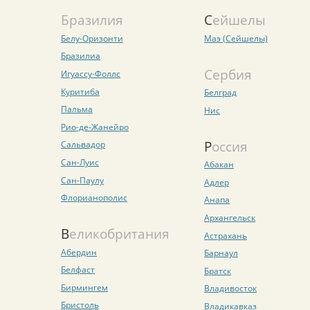
Бразилия
Сейшелы
Белу-Оризонти
Маэ (Сейшелы)
Бразилиа
Сербия
Игуассу-Фоллс
Куритиба
Белград
Пальма
Нис
Рио-де-Жанейро
Россия
Сальвадор
Сан-Луис
Абакан
Сан-Паулу
Адлер
Флорианополис
Анапа
Архангельск
Великобритания
Астрахань
Абердин
Барнаул
Белфаст
Братск
Бирмингем
Владивосток
Бристоль
Владикавказ