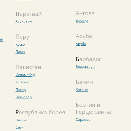
Ангола
Парагвай
Луанда
Асунсьон
Аруба
Перу
ий
Аруба
Куско
Лима
Барбадос
Пакистан
Бриджтаун
Исламабад
Бенин
Карачи
Лахор
Котону
Пешавар
Босния и
Герцеговина
Республика Корея
Сараево
Пусан
Сеул