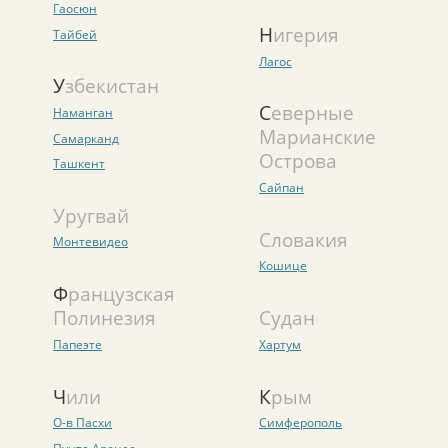
Гаосюн
Нигерия
Тайбей
Лагос
Узбекистан
Северные
Наманган
Марианские
Самарканд
Острова
Ташкент
Сайпан
Уругвай
Словакия
Монтевидео
Кошице
Французская
Полинезия
Судан
Папеэте
Хартум
Чили
Крым
О-в Пасхи
Симферополь