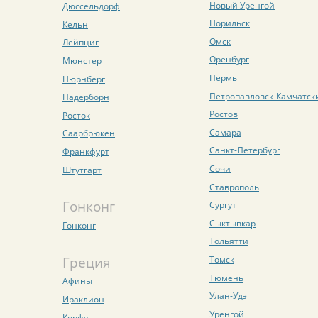
Новый Уренгой
Дюссельдорф
Норильск
Кельн
Омск
Лейпциг
Оренбург
Мюнстер
Пермь
Нюрнберг
Петропавловск-Камчатск
Падерборн
Ростов
Росток
Самара
Саарбрюкен
Санкт-Петербург
Франкфурт
Сочи
Штутгарт
Ставрополь
Гонконг
Сургут
Сыктывкар
Гонконг
Тольятти
Греция
Томск
Тюмень
Афины
Улан-Удэ
Ираклион
Уренгой
Корфу