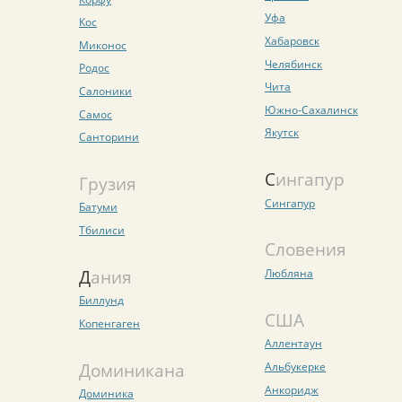
Уфа
Кос
Хабаровск
Миконос
Челябинск
Родос
Чита
Салоники
Южно-Сахалинск
Самос
Якутск
Санторини
Сингапур
Грузия
Сингапур
Батуми
Тбилиси
Словения
Дания
Любляна
Биллунд
США
Копенгаген
Аллентаун
Доминикана
Альбукерке
Анкоридж
Доминика