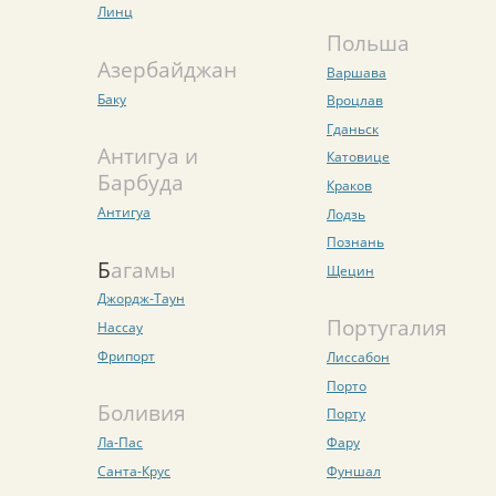
Линц
Польша
Азербайджан
Варшава
Баку
Вроцлав
Гданьск
Антигуа и
Катовице
Барбуда
Краков
Антигуа
Лодзь
Познань
Багамы
Щецин
Джордж-Таун
Португалия
Нассау
Фрипорт
Лиссабон
Порто
Боливия
Порту
Ла-Пас
Фару
Санта-Крус
Фуншал