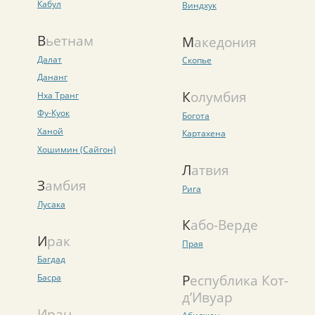
Кабул
Виндхук
Вьетнам
Македония
Далат
Скопье
Дананг
Колумбия
Нха Транг
Фу-Куок
Богота
Ханой
Картахена
Хошимин (Сайгон)
Латвия
Замбия
Рига
Лусака
Кабо-Верде
Ирак
Прая
Багдад
Республика Кот-
Басра
д’Ивуар
Иран