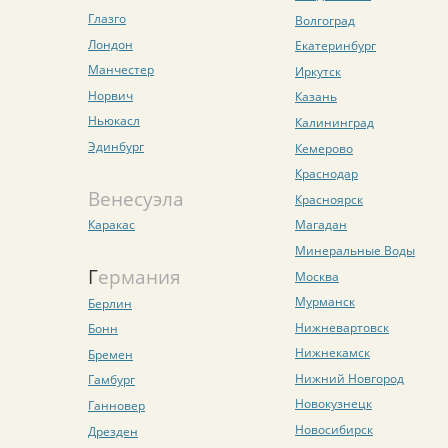
Глазго
Волгоград
Лондон
Екатеринбург
Манчестер
Иркутск
Норвич
Казань
Ньюкасл
Калининград
Эдинбург
Кемерово
Краснодар
Венесуэла
Красноярск
Каракас
Магадан
Минеральные Воды
Германия
Москва
Мурманск
Берлин
Нижневартовск
Бонн
Нижнекамск
Бремен
Нижний Новгород
Гамбург
Новокузнецк
Ганновер
Новосибирск
Дрезден