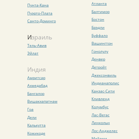
Атланта
Пунта-Кана
Балтимор
Пуэрто-Плата
Бостон
Санто-Доминго
Брэдли
Буффало
Израиль
Вашингтон
Тель-Авив
Гонолулу
Эйлат
Денвер
Детройт
Индия
Джексонвиль
Амритсар
Индианаполис
Ахмедабад
Канзас-Сити
Бангалор
Кливленд
Вишакхапатнам
Колумбус
Гоа
Лас-Вегас
Дели
Линкольн
Калькутта
Лос-Анджелес
Кожикоде
Майами