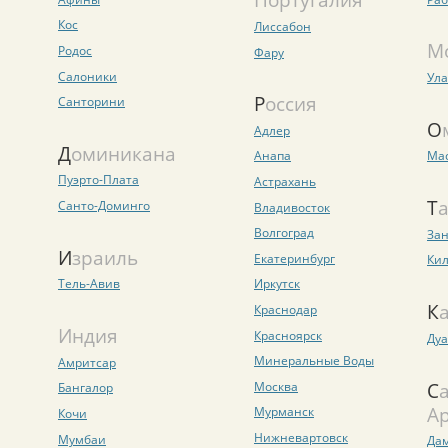
Кос
Лиссабон
М
Родос
Фару
Салоники
Ула
Россия
Санторини
Адлер
Доминикана
Анапа
Ма
Пуэрто-Плата
Астрахань
Т
Санто-Доминго
Владивосток
Волгоград
За
Израиль
Екатеринбург
Ки
Тель-Авив
Иркутск
Краснодар
Индия
Красноярск
Дуа
Минеральные Воды
Амритсар
Саудовская
Москва
Бангалор
А
Мурманск
Кочи
Нижневартовск
Мумбаи
Да