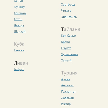
Санья
Хартфорд
Фучжоу
Чикаго
Ханчжоу
Эвансвиль
Хотан
Ченгду
Тайланд
Шанхай
Кох-Самуи
Краби
Куба
Пхукет
Гавана
Удон-Тхани
Хатъяй
Ливан
Бейрут
Турция
Адана
Анталия
Газиантеп
Даламан
Измир