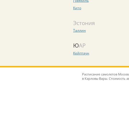
Гуаякиль
Кито
Эстония
Таллин
ЮАР
Кейптаун
Расписание самолетов Москв
в Карловы Вары. Стоимость а