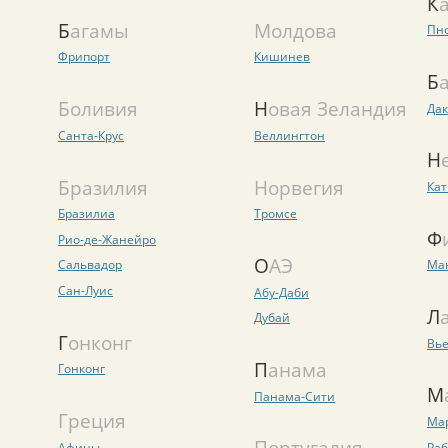
Багамы
Молдова
Пн
Фрипорт
Кишинев
Боливия
Новая Зеландия
Дак
Санта-Крус
Веллингтон
Бразилия
Норвегия
Ка
Бразилиа
Тромсе
Рио-де-Жанейро
ОАЭ
Сальвадор
Ма
Сан-Луис
Абу-Даби
Л
Дубай
Гонконг
Вь
Панама
Гонконг
Панама-Сити
Греция
Ма
Португалия
Афины
Раб