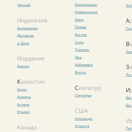
Нижнекамск
Ченнай
Эр-
Новокузнецк
Индонезия
Омск
Пермь
Баликпапан
Сан
Ростов
Денпасар
Сочи
о. Бали
Тюмень
Ха
Иордания
Уфа
Хабаровск
З
Амман
Якутск
Лус
Казахстан
Сингапур
Актау
Сингапур
Алматы
Баг
Астана
Бас
США
Атырау
Анкоридж
И
Канада
Атланта
Тег