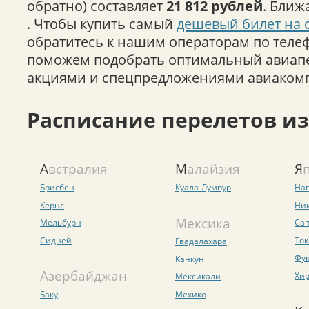
обратно) составляет
21 812 рублей
. Ближ
. Чтобы купить самый
дешевый билет на 
обратитесь к нашим операторам по телеф
поможем подобрать оптимальный авиапер
акциями и спецпредложениями авиакомп
Расписание перелетов и
Австралия
Малайзия
Брисбен
Куала-Лумпур
Наг
Кернс
Ни
Мексика
Мельбурн
Са
Сидней
Ток
Гвадалахара
Фук
Канкун
Азербайджан
Хи
Мексикали
Баку
Мехико