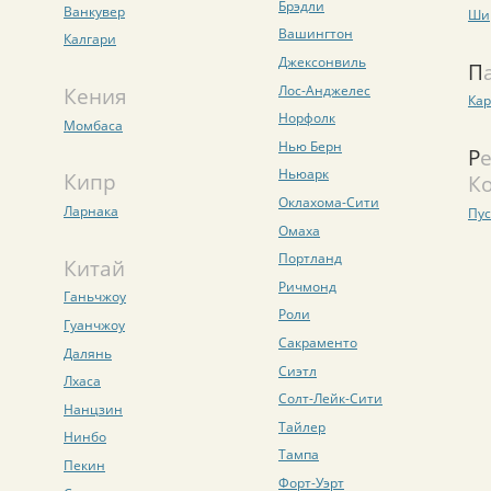
Брэдли
Ванкувер
Ши
Вашингтон
Калгари
Джексонвиль
Лос-Анджелес
Кения
Ка
Норфолк
Момбаса
Нью Берн
Республика
Ньюарк
Кипр
К
Оклахома-Сити
Ларнака
Пу
Омаха
Портланд
Китай
Ричмонд
Ганьчжоу
Роли
Гуанчжоу
Сакраменто
Далянь
Сиэтл
Лхаса
Солт-Лейк-Сити
Нанцзин
Тайлер
Нинбо
Тампа
Пекин
Форт-Уэрт