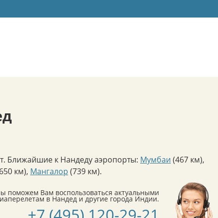
ед
т. Ближайшие к Нандеду аэропорты:
Мумбаи
(467 км)
,
650 км)
,
Мангалор
(739 км)
.
мы поможем Вам воспользоваться актуальными
аперелетам в Нандед и другие города Индии.
+7 (495) 120-29-21