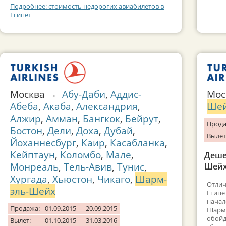
Подробнее: стоимость недорогих авиабилетов в
Египет
Москва →
Абу-Даби
,
Аддис-
Мо
Абеба
,
Акаба
,
Александрия
,
Ше
Алжир
,
Амман
,
Бангкок
,
Бейрут
,
Прода
Бостон
,
Дели
,
Доха
,
Дубай
,
Вылет
Йоханнесбург
,
Каир
,
Касабланка
,
Кейптаун
,
Коломбо
,
Мале
,
Деше
Монреаль
,
Тель-Авив
,
Тунис
,
Шейх 
Хургада
,
Хьюстон
,
Чикаго
,
Шарм-
Отлич
эль-Шейх
Египе
начал
Продажа:
01.09.2015 — 20.09.2015
Шарм-
обойд
Вылет:
01.10.2015 — 31.03.2016