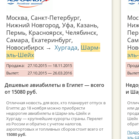
Москва, Санкт-Петербург,
Мос
Нижний Новгород, Уфа, Казань,
Ниж
Пермь, Красноярск, Челябинск,
Пер
Самара, Екатеринбург,
Сам
Новосибирск →
Хургада
,
Шарм-
Нов
эль-Шейх
эль
Продажа:
27.10.2015 — 18.11.2015
Прода
Вылет:
27.10.2015 — 26.03.2016
Вылет
Дешевые авиабилеты в Египет — всего
Недо
от 15080 руб.
и Ша
Отличная новость для всех, кто планирует отпуск в
Отлич
Египте: до 18 ноября можно приобрести
или д
недорогие авиабилеты в Шарм-эль-Шейх и
прода
Хургаду — крупнейшие курорты страны. Перелет
Шейх 
из России и обратно с учетом налогов,
обрат
аэропортовых и топливных сборов стоит всего от
Подро
15080 руб.
эль-Ш