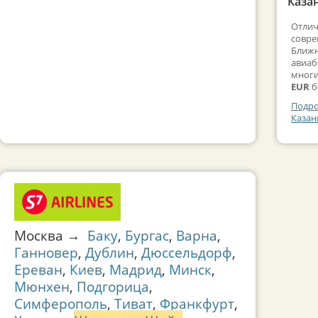
Казан
Отлич
совре
Ближн
авиаб
многи
EUR
б
Подро
Казан
Москва →
Баку
,
Бургас
,
Варна
,
Ганновер
,
Дублин
,
Дюссельдорф
,
Ереван
,
Киев
,
Мадрид
,
Минск
,
Мюнхен
,
Подгорица
,
Симферополь
,
Тиват
,
Франкфурт
,