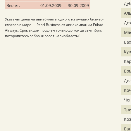
Ду
Вылет:
01.09.2009 — 30.09.2009
Ал
Указаны цены на авиабилеты одного из лучших бизнес-
До
классов в мире — Pearl Business от авиакомпании Etihad
Airways. Срок акции продлен только до конца сентября:
Ма
поторопитесь забронировать авиабилеты!
Ба
Кув
Ка
Бом
Де
Ко
Че
Тр
Ко
Бан