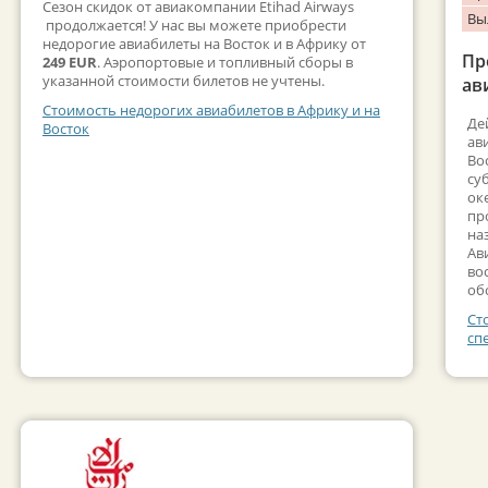
Сезон скидок от авиакомпании Etihad Airways
Вы
продолжается! У нас вы можете приобрести
недорогие авиабилеты на Восток и в Африку от
Пр
249 EUR
. Аэропортовые и топливный сборы в
указанной стоимости билетов не учтены.
ав
Стоимость недорогих авиабилетов в Африку и на
Де
Восток
ав
Во
су
ок
пр
на
Ав
во
об
Ст
сп