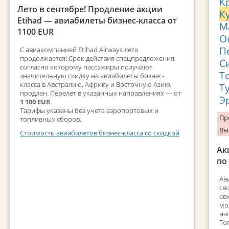
К
Лето в сентябре! Продление акции
К
Etihad — авиабилеты бизнес-класса от
М
1100 EUR
О
П
С авиакомпанией Etihad Airways лето
продолжается! Срок действия спецпредложения,
С
согласно которому пассажиры получают
Т
значительную скидку на авиабилеты бизнес-
класса в Австралию, Африку и Восточную Азию,
Т
продлен. Перелет в указанных направлениях — от
Э
1 100 EUR
.
Тарифы указаны без учета аэропортовых и
Пр
топливных сборов.
Вы
Стоимость авиабилетов бизнес-класса со скидкой
Ак
по
Ав
св
ав
мо
на
То