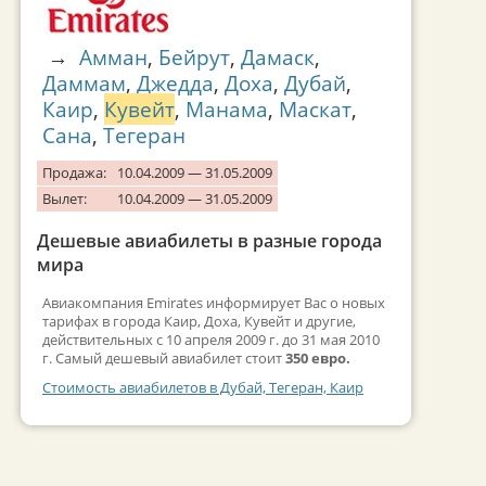
→
Амман
,
Бейрут
,
Дамаск
,
Даммам
,
Джедда
,
Доха
,
Дубай
,
Каир
,
Кувейт
,
Манама
,
Маскат
,
Сана
,
Тегеран
Продажа:
10.04.2009 — 31.05.2009
Вылет:
10.04.2009 — 31.05.2009
Дешевые авиабилеты в разные города
мира
Авиакомпания Emirates информирует Вас о новых
тарифах в города Каир, Доха, Кувейт и другие,
действительных с 10 апреля 2009 г. до 31 мая 2010
г. Самый дешевый авиабилет стоит
350 евро.
Стоимость авиабилетов в Дубай, Тегеран, Каир