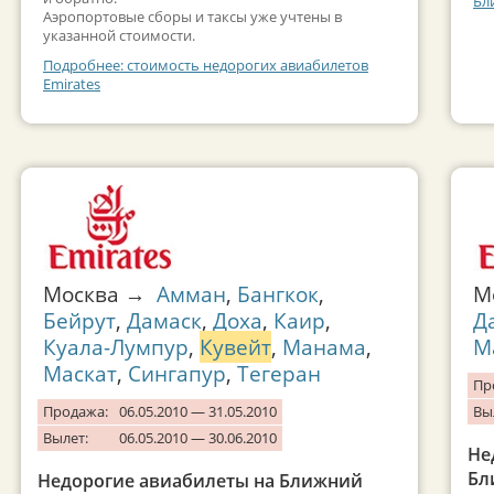
Бл
Аэропортовые сборы и таксы уже учтены в
указанной стоимости.
Подробнее: стоимость недорогих авиабилетов
Emirates
Москва →
Амман
,
Бангкок
,
М
Бейрут
,
Дамаск
,
Доха
,
Каир
,
Д
Куала-Лумпур
,
Кувейт
,
Манама
,
М
Маскат
,
Сингапур
,
Тегеран
Пр
Продажа:
06.05.2010 — 31.05.2010
Вы
Вылет:
06.05.2010 — 30.06.2010
Не
Бл
Недорогие авиабилеты на Ближний