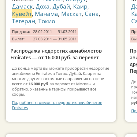
Дамаск
,
Доха
,
Дубай
,
Каир
,
Д
Кувейт
,
Манама
,
Маскат
,
Сана
,
К
Тегеран
,
Токио
С
Продажа:
28.02.2011 — 31.03.2011
Пр
Вылет:
27.03.2011 — 31.05.2011
Вы
Распродажа недорогих авиабилетов
Пр
Emirates — от 16 000 руб. за перелет
ав
др
До конца марта вы можете приобрести недорогие
Пе
авиабилеты Emirates в Токио, Дубай, Каир и на
многие другие восточные направления по цене
До
всего от
16 000 руб
. за перелет из Москвы и
пр
обратно. Указанные тарифы покрывают все
То
сборы.
на
ру
Подробнее: стоимость недорогих авиабилетов
Emirates
По