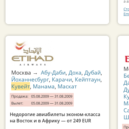
а 
Ст
Em
М
Москва →
Абу-Даби
,
Доха
,
Дубай
,
Б
Йоханнесбург
,
Карачи
,
Кейптаун
,
Д
Кувейт
,
Манама
,
Маскат
Д
К
Продажа:
05.08.2009 — 31.08.2009
М
Вылет:
05.08.2009 — 31.08.2009
С
Недорогие авиабилеты эконом-класса
Ш
на Восток и в Африку — от 249 EUR
Пр