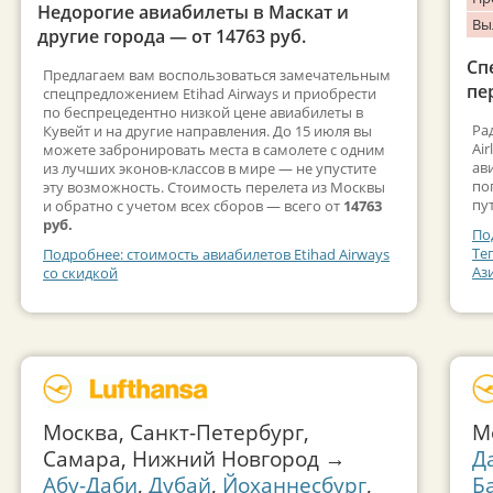
Недорогие авиабилеты в Маскат и
Вы
другие города — от 14763 руб.
Сп
Предлагаем вам воспользоваться замечательным
пе
спецпредложением Etihad Airways и приобрести
по беспрецедентно низкой цене авиабилеты в
Ра
Кувейт и на другие направления. До 15 июля вы
Ai
можете забронировать места в самолете с одним
ав
из лучших эконов-классов в мире — не упустите
по
эту возможность. Стоимость перелета из Москвы
пу
и обратно с учетом всех сборов — всего от
14763
руб.
По
Те
Подробнее: стоимость авиабилетов Etihad Airways
Аз
со скидкой
Москва, Санкт-Петербург,
М
Самара, Нижний Новгород →
Д
Абу-Даби
,
Дубай
,
Йоханнесбург
,
Б