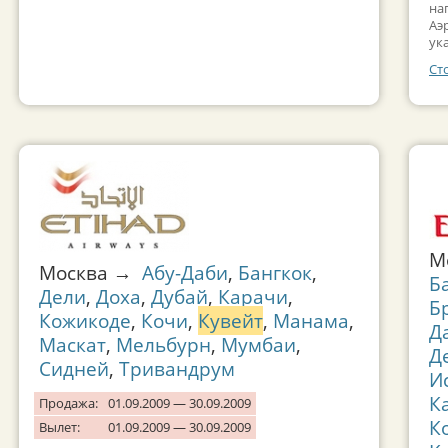
на
Аэ
ук
Ст
М
Москва →
Абу-Даби
,
Бангкок
,
Б
Дели
,
Доха
,
Дубай
,
Карачи
,
Б
Кожикоде
,
Кочи
,
Кувейт
,
Манама
,
Д
Маскат
,
Мельбурн
,
Мумбаи
,
Д
Сидней
,
Тривандрум
И
К
Продажа:
01.09.2009 — 30.09.2009
К
Вылет:
01.09.2009 — 30.09.2009