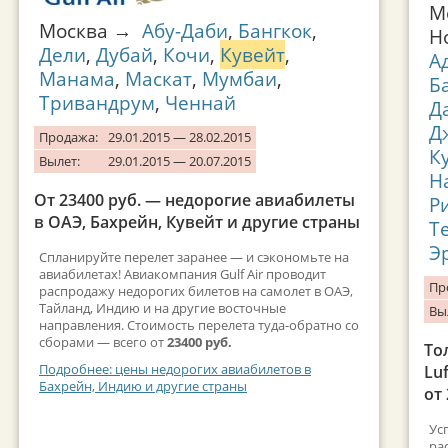
М
Москва →
Абу-Даби
,
Бангкок
,
Н
Дели
,
Дубай
,
Кочи
,
Кувейт
,
А
Манама
,
Маскат
,
Мумбаи
,
Б
Тривандрум
,
Ченнай
Д
Д
Продажа:
29.01.2015 — 28.02.2015
К
Вылет:
29.01.2015 — 20.07.2015
Н
От 23400 руб. — недорогие авиабилеты
Р
в ОАЭ, Бахрейн, Кувейт и другие страны
Т
Э
Спланируйте перелет заранее — и сэкономьте на
авиабилетах! Авиакомпания Gulf Air проводит
Пр
распродажу недорогих билетов на самолет в ОАЭ,
Тайланд, Индию и на другие восточные
Вы
направления. Стоимость перелета туда-обратно со
сборами — всего от
23400 руб.
То
Подробнее: цены недорогих авиабилетов в
Lu
Бахрейн, Индию и другие страны
от 
Ус
ра