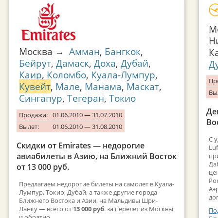
М
Н
Москва →
Амман
,
Бангкок
,
К
Бейрут
,
Дамаск
,
Доха
,
Дубай
,
Д
Каир
,
Коломбо
,
Куала-Лумпур
,
Пр
Кувейт
,
Мале
,
Манама
,
Маскат
,
Вы
Сингапур
,
Тегеран
,
Токио
Де
Продажа:
01.06.2010 — 31.07.2010
Во
Вылет:
01.06.2010 — 31.08.2010
С 
Скидки от Emirates — недорогие
Lu
авиабилеты в Азию, на Ближний Восток
пр
Да
от 13 000 руб.
це
Ро
Предлагаем недорогие билеты на самолет в Куала-
Аэ
Лумпур, Токио, Дубай, а также другие города
до
Ближнего Востока и Азии, на Мальдивы Шри-
Ланку — всего от
13 000 руб
. за перелет из Москвы
По
и обратно.