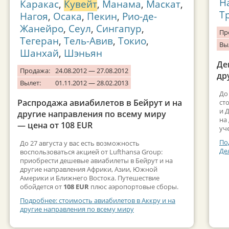
Н
Каракас
,
Кувейт
,
Манама
,
Маскат
,
Т
Нагоя
,
Осака
,
Пекин
,
Рио-де-
Жанейро
,
Сеул
,
Сингапур
,
Пр
Тегеран
,
Тель-Авив
,
Токио
,
Вы
Шанхай
,
Шэньян
Де
Продажа:
24.08.2012 — 27.08.2012
др
Вылет:
01.11.2012 — 28.02.2013
До
Распродажа авиабилетов в Бейрут и на
ст
и 
другие направления по всему миру
на
— цена от 108 EUR
уч
По
До 27 августа у вас есть возможность
Де
воспользоваться акцией от Lufthansa Group:
приобрести дешевые авиабилеты в Бейрут и на
другие направления Африки, Азии, Южной
Америки и Ближнего Востока. Путешествие
обойдется от
108 EUR
плюс аэропортовые сборы.
Подробнее: стоимость авиабилетов в Аккру и на
другие направления по всему миру