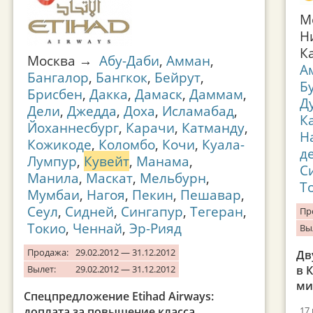
М
Н
К
Москва →
Абу-Даби
,
Амман
,
А
Бангалор
,
Бангкок
,
Бейрут
,
Б
Брисбен
,
Дакка
,
Дамаск
,
Даммам
,
Д
Дели
,
Джедда
,
Доха
,
Исламабад
,
К
Йоханнесбург
,
Карачи
,
Катманду
,
Н
Кожикоде
,
Коломбо
,
Кочи
,
Куала-
д
Лумпур
,
Кувейт
,
Манама
,
С
Манила
,
Маскат
,
Мельбурн
,
Т
Мумбаи
,
Нагоя
,
Пекин
,
Пешавар
,
Сеул
,
Сидней
,
Сингапур
,
Тегеран
,
Пр
Токио
,
Ченнай
,
Эр-Рияд
Вы
Продажа:
29.02.2012 — 31.12.2012
Дв
Вылет:
29.02.2012 — 31.12.2012
в 
ми
Спецпредложение Etihad Airways:
доплата за повышение класса
17