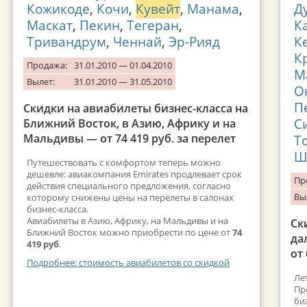
Кожикоде
,
Кочи
,
Кувейт
,
Манама
,
Д
Маскат
,
Пекин
,
Тегеран
,
К
Тривандрум
,
Ченнай
,
Эр-Рияд
К
К
Продажа:
31.01.2010 — 01.04.2010
М
Вылет:
31.01.2010 — 31.05.2010
О
П
Скидки на авиабилеты бизнес-класса на
С
Ближний Восток, в Азию, Африку и на
Мальдивы — от 74 419 руб. за перелет
Т
Ш
Путешествовать с комфортом теперь можно
дешевле: авиакомпания Emirates продлевает срок
Пр
действия специального предложения, согласно
Вы
которому снижены цены на перелеты в салонах
бизнес-класса.
Авиабилеты в Азию, Африку, на Мальдивы и на
Ск
Ближний Восток можно приобрести по цене от
74
да
419 руб
.
от 
Подробнее: стоимость авиабилетов со скидкой
Ле
Пр
би