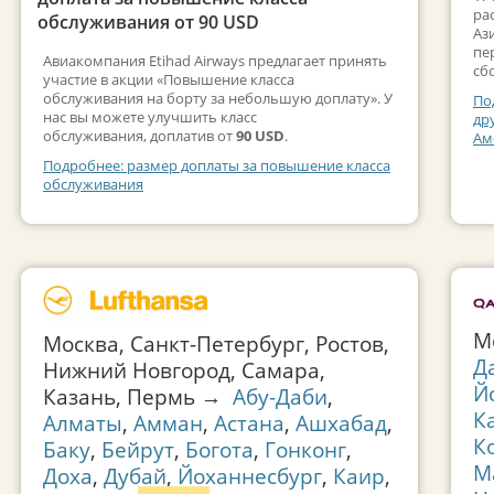
ра
обслуживания от 90 USD
Аз
пе
Авиакомпания Etihad Airways предлагает принять
сб
участие в акции «Повышение класса
обслуживания на борту за небольшую доплату». У
По
нас вы можете улучшить класс
др
обслуживания, доплатив от
90 USD
.
Ам
Подробнее: размер доплаты за повышение класса
обслуживания
М
Москва, Санкт-Петербург, Ростов,
Д
Нижний Новгород, Самара,
Й
Казань, Пермь →
Абу-Даби
,
К
Алматы
,
Амман
,
Астана
,
Ашхабад
,
К
Баку
,
Бейрут
,
Богота
,
Гонконг
,
М
Доха
,
Дубай
,
Йоханнесбург
,
Каир
,