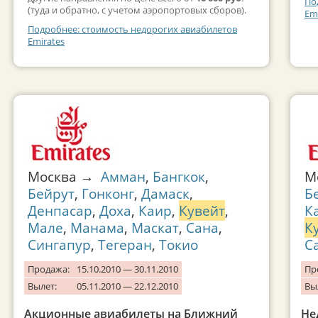
По
(туда и обратно, с учетом аэропортовых сборов).
Em
Подробнее: стоимость недорогих авиабилетов
Emirates
Москва →
Амман
,
Бангкок
,
М
Бейрут
,
Гонконг
,
Дамаск
,
Б
Денпасар
,
Доха
,
Каир
,
Кувейт
,
К
Мале
,
Манама
,
Маскат
,
Сана
,
К
Сингапур
,
Тегеран
,
Токио
С
Продажа:
15.10.2010 — 30.11.2010
Пр
Вылет:
05.11.2010 — 22.12.2010
Вы
Акционные авиабилеты на Ближний
Не