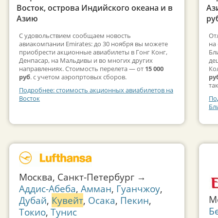
Восток, острова Индийского океана и в
Аз
Азию
ру
С удовольствием сообщаем новость
От
авиакомпании Emirates: до 30 ноября вы можете
на
приобрести акционные авиабилеты в Гонг Конг,
Бл
Денпасар, на Мальдивы и во многих других
де
направлениях. Стоимость перелета — от
15 000
Ко
руб
. с учетом аэропртовых сборов.
ру
так
Подробнее: стоимость акционных авиабилетов на
Восток
По
Бл
Москва, Санкт-Петербург →
Аддис-Абеба
,
Амман
,
Гуанчжоу
,
М
Дубай
,
Кувейт
,
Осака
,
Пекин
,
Б
Токио
,
Тунис