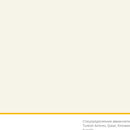
Спецпредложения авиакомпаний
Turkish Airlines, Qatar, Emira
Кувейт