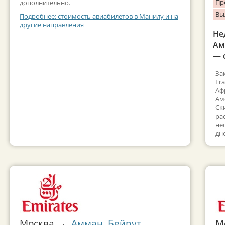
Пр
дополнительно.
Вы
Подробнее: стоимость авиабилетов в Манилу и на
другие направления
Не
Ам
— 
За
Fr
Аф
Ам
Ск
ра
не
дн
Москва →
Амман
,
Бейрут
,
М