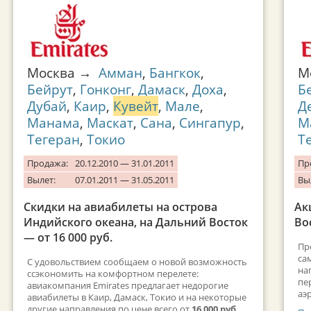
Москва →
Амман
,
Бангкок
,
М
Бейрут
,
Гонконг
,
Дамаск
,
Доха
,
Б
Дубай
,
Каир
,
Кувейт
,
Мале
,
Д
Манама
,
Маскат
,
Сана
,
Сингапур
,
М
Тегеран
,
Токио
Т
Продажа:
20.12.2010 — 31.01.2011
Пр
Вылет:
07.01.2011 — 31.05.2011
Вы
Скидки на авиабилеты на острова
Ак
Индийского океана, на Дальний Восток
Во
— от 16 000 руб.
Пр
са
С удовольствием сообщаем о новой возможность
на
ссэкономить на комфортном перелете:
пе
авиакомпания Emirates предлагает недорогие
аэ
авиабилеты в Каир, Дамаск, Токио и на некоторые
другие направления по цене всего от
16 000 руб
.