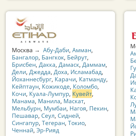
М
Москва →
Абу-Даби
,
Амман
,
А
Бангалор
,
Бангкок
,
Бейрут
,
Б
Брисбен
,
Дакка
,
Дамаск
,
Даммам
,
Г
Дели
,
Джедда
,
Доха
,
Исламабад
,
Д
Йоханнесбург
,
Карачи
,
Катманду
,
И
Кейптаун
,
Кожикоде
,
Коломбо
,
К
Кочи
,
Куала-Лумпур
,
Кувейт
,
К
Манама
,
Манила
,
Маскат
,
Л
Мельбурн
,
Мумбаи
,
Нагоя
,
Пекин
,
М
Пешавар
,
Сеул
,
Сидней
,
М
Сингапур
,
Тегеран
,
Токио
,
Й
Ченнай
,
Эр-Рияд
Р