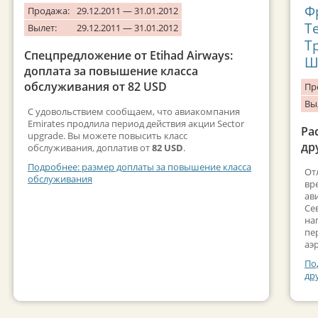
Ф
Продажа:
29.12.2011 — 31.01.2012
Т
Вылет:
29.12.2011 — 31.01.2012
Т
Спецпредложение от Etihad Airways:
Ш
доплата за повышение класса
обслуживания от 82 USD
Пр
Вы
С удовольствием сообщаем, что авиакомпания
Emirates продлила период действия акции Sector
Ра
upgrade. Вы можете повысить класс
др
обслуживания, доплатив от
82 USD
.
Подробнее: размер доплаты за повышение класса
От
обслуживания
вр
ав
Се
на
пе
аэ
По
др