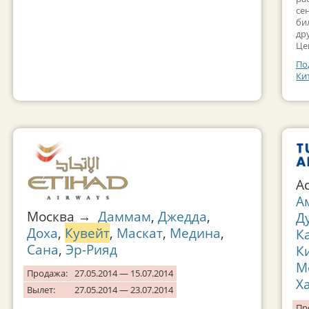
се
би
др
Це
По
Ки
А
А
Москва →
Даммам
,
Джедда
,
Д
Доха
,
Кувейт
,
Маскат
,
Медина
,
К
Сана
,
Эр-Рияд
К
М
Продажа:
27.05.2014 — 15.07.2014
Х
Вылет:
27.05.2014 — 23.07.2014
Пр