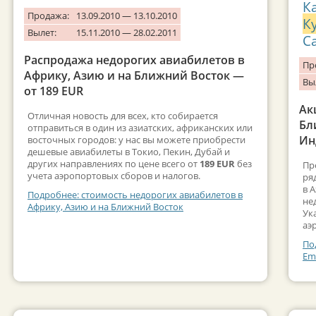
К
Продажа:
13.09.2010 — 13.10.2010
К
Вылет:
15.11.2010 — 28.02.2011
С
Распродажа недорогих авиабилетов в
Пр
Африку, Азию и на Ближний Восток —
Вы
от 189 EUR
Ак
Отличная новость для всех, кто собирается
Бл
отправиться в один из азиатских, африканских или
Ин
восточных городов: у нас вы можете приобрести
дешевые авиабилеты в Токио, Пекин, Дубай и
других направлениях по цене всего от
189 EUR
без
Пр
учета аэропортовых сборов и налогов.
ря
в 
Подробнее: стоимость недорогих авиабилетов в
не
Африку, Азию и на Ближний Восток
Ук
аэ
По
Em