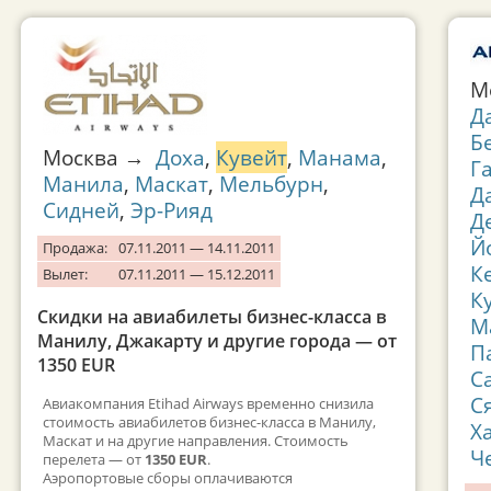
М
Д
Б
Москва →
Доха
,
Кувейт
,
Манама
,
Г
Манила
,
Маскат
,
Мельбурн
,
Д
Сидней
,
Эр-Рияд
Д
Й
Продажа:
07.11.2011 — 14.11.2011
К
Вылет:
07.11.2011 — 15.12.2011
К
Скидки на авиабилеты бизнес-класса в
М
Манилу, Джакарту и другие города — от
П
1350 EUR
С
С
Авиакомпания Etihad Airways временно снизила
стоимость авиабилетов бизнес-класса в Манилу,
Х
Маскат и на другие направления. Стоимость
Ч
перелета — от
1350 EUR
.
Аэропортовые сборы оплачиваются