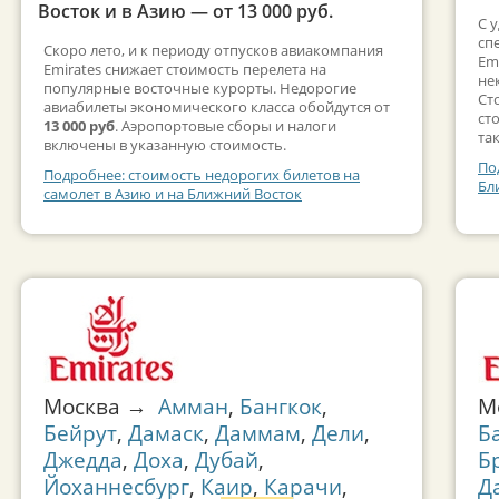
Восток и в Азию — от 13 000 руб.
С 
сп
Скоро лето, и к периоду отпусков авиакомпания
Em
Emirates снижает стоимость перелета на
не
популярные восточные курорты. Недорогие
Ст
авиабилеты экономического класса обойдутся от
ст
13 000 руб
. Аэропортовые сборы и налоги
та
включены в указанную стоимость.
По
Подробнее: стоимость недорогих билетов на
Бл
самолет в Азию и на Ближний Восток
Москва →
Амман
,
Бангкок
,
М
Бейрут
,
Дамаск
,
Даммам
,
Дели
,
Б
Джедда
,
Доха
,
Дубай
,
Б
Йоханнесбург
,
Каир
,
Карачи
,
Д