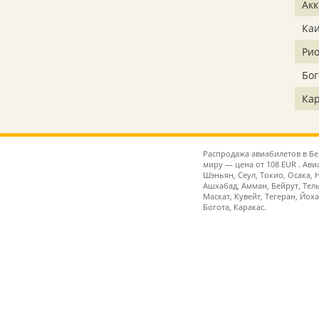
Акк
Ка
Ри
Бог
Кар
Распродажа авиабилетов в Бе
миру — цена от 108 EUR . Ави
Шэньян, Сеул, Токио, Осака, Н
Ашхабад, Амман, Бейрут, Тель
Маскат, Кувейт, Тегеран, Йох
Богота, Каракас.