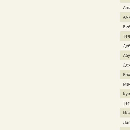
Аш
Ам
Бе
Тел
Ду
Абу
До
Ба
Ма
Кув
Тег
Йо
Лаг