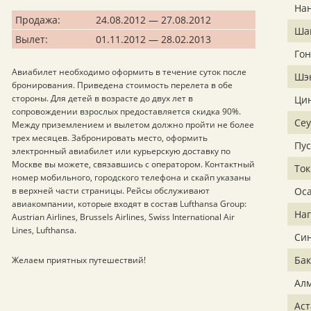
На
Продажа:
24.08.2012 — 27.08.2012
Ша
Вылет:
01.11.2012 — 28.02.2013
Гон
Авиабилет необходимо оформить в течение суток после
Шэ
бронирования. Приведена стоимость перелета в обе
стороны. Для детей в возрасте до двух лет в
Ци
сопровождении взрослых предоставляется скидка 90%.
Сеу
Между приземлением и вылетом должно пройти не более
трех месяцев. Забронировать место, оформить
Пу
электронный авиабилет или курьерскую доставку по
Москве вы можете, связавшись с оператором. Контактный
Ток
номер мобильного, городского телефона и скайп указаны
в верхней части страницы. Рейсы обслуживают
Ос
авиакомпании, которые входят в состав Lufthansa Group:
Наг
Austrian Airlines, Brussels Airlines, Swiss International Air
Lines, Lufthansa.
Си
Бак
Желаем приятных путешествий!
Ал
Аст