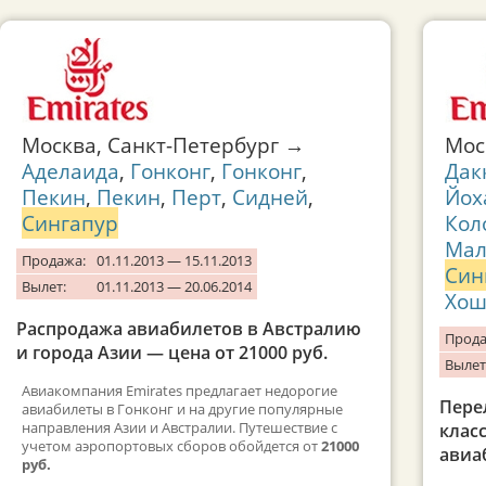
Москва, Санкт-Петербург →
Мо
Аделаида
,
Гонконг
,
Гонконг
,
Дак
Пекин
,
Пекин
,
Перт
,
Сидней
,
Йох
Сингапур
Кол
Мал
Продажа:
01.11.2013 — 15.11.2013
Син
Вылет:
01.11.2013 — 20.06.2014
Хош
Распродажа авиабилетов в Австралию
Прода
и города Азии — цена от 21000 руб.
Вылет
Авиакомпания Emirates предлагает недорогие
Пере
авиабилеты в Гонконг и на другие популярные
направления Азии и Австралии. Путешествие с
класс
учетом аэропортовых сборов обойдется от
21000
авиа
руб.