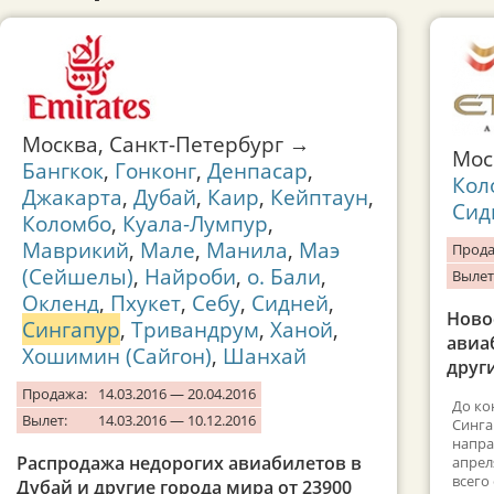
Москва, Санкт-Петербург →
Мо
Бангкок
,
Гонконг
,
Денпасар
,
Кол
Джакарта
,
Дубай
,
Каир
,
Кейптаун
,
Сид
Коломбо
,
Куала-Лумпур
,
Маврикий
,
Мале
,
Манила
,
Маэ
Прода
(Сейшелы)
,
Найроби
,
о. Бали
,
Вылет
Окленд
,
Пхукет
,
Себу
,
Сидней
,
Ново
Сингапур
,
Тривандрум
,
Ханой
,
авиа
Хошимин (Сайгон)
,
Шанхай
други
Продажа:
14.03.2016 — 20.04.2016
До ко
Вылет:
14.03.2016 — 10.12.2016
Синга
напра
Распродажа недорогих авиабилетов в
апрел
всего
Дубай и другие города мира от 23900