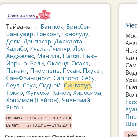
Тайвань →
Бангкок
,
Брисбен
,
Ванкувер
,
Гонконг
,
Гонолулу
,
Мос
Дели
,
Денпасар
,
Джакарта
,
Ана
Калибо
,
Куала-Лумпур
,
Лос-
Чел
Анджелес
,
Манила
,
Нагоя
,
Нью-
Кал
Йорк
,
о. Бали
,
Окленд
,
Осака
,
Сам
Пенанг
,
Пномпень
,
Пусан
,
Пхукет
,
Вод
Сан-Франциско
,
Саппоро
,
Себу
,
Уре
Сеул
,
Сеул
,
Сидней
,
Сингапур
,
Ека
Токио
,
Фукуока
,
Ханой
,
Хиросима
,
Вол
Хошимин (Сайгон)
,
Чиангмай
,
Гао
Янгон
Куа
Пно
Продажа:
01.07.2013 — 30.06.2014
Шан
Вылет:
27.10.2013 — 31.12.2014
Прода
Спецпредложение China Airlines: