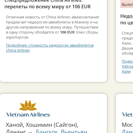
Вылет
перелеты по всему миру от 106 EUR
Недо
Отличная новость от China Airlines: авиакомпания
предлагает недорогие авиабилеты в Манилу и на
по це
другие направления по всему миру. Путешествие
в одну сторону обойдется от
106 EUR
плюс сборы
Спецп
аэропортов.
предл
Азии,
Подробнее: стоимость недорогих авиабилетов
Дешев
China Airlines
обойд
Подро
Vietn
Азии
Ханой, Хошимин (Сайгон),
Мо
Дананг →
Бангкок
,
Вьентьян
,
Дан