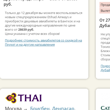
руб.
Прода
Вылет
Только до 12 декабря вы можете воспользоваться
новым спецпредложением Etihad Airways и
От 2
приобрести дешевые авиабилеты в Бангкок и на
Дуба
другие международные направления по цене
всего от
28639 руб.
Цена указана с учетом всех сборов!
Не уп
спецп
Подробнее: стоимость авиабилетов со скидкой на
прода
Пхукет и на другие направления
Токио
Ближн
Стоим
сбора
Подро
Дубай
Москва →
Брисбен
,
Денпасар
,