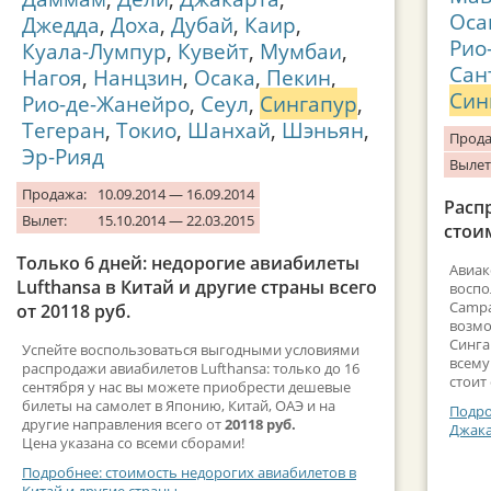
Оса
Джедда
,
Доха
,
Дубай
,
Каир
,
Рио
Куала-Лумпур
,
Кувейт
,
Мумбаи
,
Сан
Нагоя
,
Нанцзин
,
Осака
,
Пекин
,
Син
Рио-де-Жанейро
,
Сеул
,
Сингапур
,
Тегеран
,
Токио
,
Шанхай
,
Шэньян
,
Прода
Эр-Рияд
Вылет
Продажа:
10.09.2014 — 16.09.2014
Расп
Вылет:
15.10.2014 — 22.03.2015
стоим
Только 6 дней: недорогие авиабилеты
Авиак
Lufthansa в Китай и другие страны всего
воспо
Campa
от 20118 руб.
возмо
Синга
Успейте воспользоваться выгодными условиями
всему
распродажи авиабилетов Lufthansa: только до 16
стоит
сентября у нас вы можете приобрести дешевые
билеты на самолет в Японию, Китай, ОАЭ и на
Подро
другие направления всего от
20118 руб.
Джака
Цена указана со всеми сборами!
Подробнее: стоимость недорогих авиабилетов в