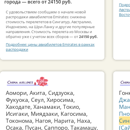
города — всего от 24150 руб.
Подро
Австр
С удовольствием сообщаем о начале новой
Восто
распродажи авиабилетов Emirates: снижена
стоимость перелететов в Сингапур, Австралию,
Индонезию, на Шри-Ланку и другие популярные
направления. Стоимость перелета из Москвы и
обратно уже с учетом всех сборов — от
24150 руб.
Подробнее: цены авиабилетов Emirates в рамках
распродажи
Аомори, Акита, Сидзуока,
Гон
Фукуока, Сеул, Хиросима,
Джа
Хакодате, Ханамаки, Токио,
Ман
Исигаки, Миядзаки, Кагосима,
Пно
Токонома, Нагоя, Нарита, Наха,
Син
Осака, Пусан, Саппоро, Такамацу,
(Са