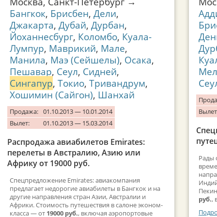
Москва, Санкт-Петербург →
Мос
Бангкок
,
Брисбен
,
Дели
,
Адд
Джакарта
,
Дубай
,
Дурбан
,
Бри
Йоханнесбург
,
Коломбо
,
Куала-
Ден
Лумпур
,
Маврикий
,
Мале
,
Дур
Манила
,
Маэ (Сейшелы)
,
Осака
,
Куа
Пешавар
,
Сеул
,
Сидней
,
Мел
Сингапур
,
Токио
,
Тривандрум
,
Сеу
Хошимин (Сайгон)
,
Шанхай
Прода
Продажа:
01.10.2013 — 10.01.2014
Вылет
Вылет:
01.10.2013 — 15.03.2014
Спец
путеш
Распродажа авиабилетов Emirates:
перелеты в Австралию, Азию или
Рады 
Африку от 19000 руб.
време
напра
Спецпредложение Emirates: авиакомпания
Индий
предлагает недорогие авиабилеты в Бангкок и на
Пекин
другие направления стран Азии, Австралии и
руб.
,
Африки. Стоимость путешествия в салоне эконом-
Подро
класса — от
19000 руб.
, включая аэропортовые