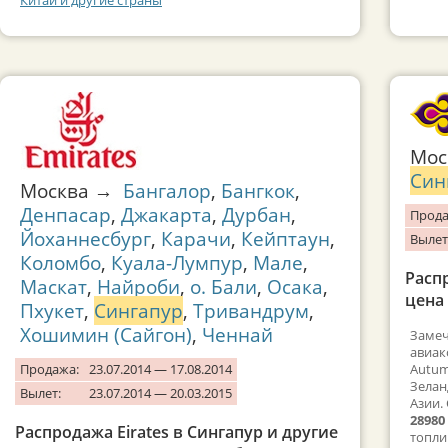
Китай и другие страны
Мо
Син
Москва →
Бангалор
,
Бангкок
,
Денпасар
,
Джакарта
,
Дурбан
,
Прода
Йоханнесбург
,
Карачи
,
Кейптаун
,
Вылет
Коломбо
,
Куала-Лумпур
,
Мале
,
Расп
Маскат
,
Найроби
,
о. Бали
,
Осака
,
цена 
Пхукет
,
Сингапур
,
Тривандрум
,
Хошимин (Сайгон)
,
Ченнай
Замеч
авиак
Продажа:
23.07.2014 — 17.08.2014
Autum
Зелан
Вылет:
23.07.2014 — 20.03.2015
Азии.
28980
Распродажа Eirates в Сингапур и другие
топли