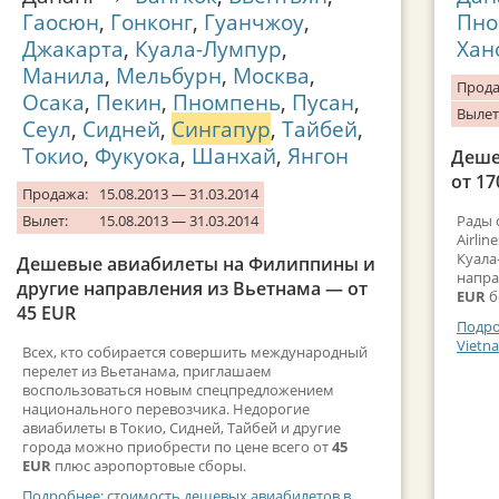
Гаосюн
,
Гонконг
,
Гуанчжоу
,
Пно
Джакарта
,
Куала-Лумпур
,
Хан
Манила
,
Мельбурн
,
Москва
,
Прода
Осака
,
Пекин
,
Пномпень
,
Пусан
,
Вылет
Сеул
,
Сидней
,
Сингапур
,
Тайбей
,
Токио
,
Фукуока
,
Шанхай
,
Янгон
Деше
от 17
Продажа:
15.08.2013 — 31.03.2014
Вылет:
15.08.2013 — 31.03.2014
Рады 
Airli
Куала
Дешевые авиабилеты на Филиппины и
напра
другие направления из Вьетнама — от
EUR
б
45 EUR
Подро
Vietna
Всех, кто собирается совершить международный
перелет из Вьетанама, приглашаем
воспользоваться новым спецпредложением
национального перевозчика. Недорогие
авиабилеты в Токио, Сидней, Тайбей и другие
города можно приобрести по цене всего от
45
EUR
плюс аэропортовые сборы.
Подробнее: стоимость дешевых авиабилетов в