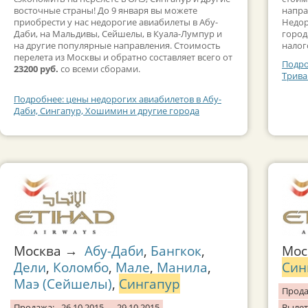
восточные страны! До 9 января вы можете
напра
приобрести у нас недорогие авиабилеты в Абу-
Недор
Даби, на Мальдивы, Сейшелы, в Куала-Лумпур и
город
на другие популярные направления. Стоимость
налог
перелета из Москвы и обратно составляет всего от
Подро
23200 руб.
со всеми сборами.
Трива
Подробнее: цены недорогих авиабилетов в Абу-
Даби, Сингапур, Хошимин и другие города
Москва →
Абу-Даби
,
Бангкок
,
Мо
Дели
,
Коломбо
,
Мале
,
Манила
,
Син
Маэ (Сейшелы)
,
Сингапур
Прода
Продажа:
26.10.2015 — 29.10.2015
Вылет