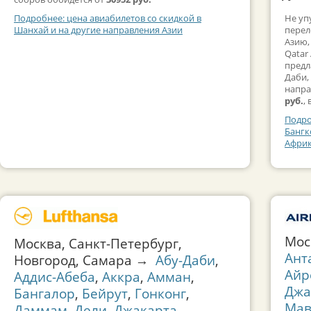
Не уп
Подробнее: цена авиабилетов со скидкой в
перел
Шанхай и на другие направления Азии
Азию,
Qatar
предл
Даби,
напра
руб.
,
Подро
Бангк
Афри
Мос
Москва, Санкт-Петербург,
Ант
Новгород, Самара →
Абу-Даби
,
Айр
Аддис-Абеба
,
Аккра
,
Амман
,
Джа
Бангалор
,
Бейрут
,
Гонконг
,
Мав
Даммам
,
Дели
,
Джакарта
,