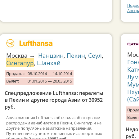
Подро
Австр
Мо
Москва →
Нанцзин
,
Пекин
,
Сеул
,
Гон
Сингапур
,
Шанхай
Кат
Продажа:
08.10.2014 — 14.10.2014
Лум
Вылет:
01.01.2015 — 20.03.2015
Мум
Пху
Спецпредложение Lufthansa: перелеты
(Са
в Пекин и другие города Азии от 30952
руб.
Прода
Вылет
Авиакомпания Lufthansa объявила об открытии
распродажи авиабилетов в Пекин, Сингапур и на
другие популярные азиатские направления.
Недо
Путешествие с учетом топливных и аэрпортовых
руб.
сборов обойдется от
30952 руб.