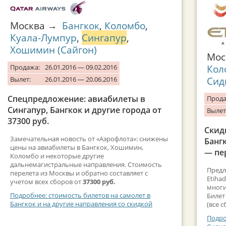
Москва →
Бангкок
,
Коломбо
,
Куала-Лумпур
,
Сингапур
,
Хошимин (Сайгон)
Мо
Кол
Продажа:
26.01.2016 — 09.02.2016
Сид
Вылет:
26.01.2016 — 20.06.2016
Спецпредложение: авиабилеты в
Прода
Сингапур, Бангкок и другие города от
Вылет
37300 руб.
Скид
Замечательная новость от «Аэрофлота»: снижены
Банг
цены на авиабилеты в Бангкок, Хошимин,
— пер
Коломбо и некоторые другие
дальнемагистральные направления. Стоимость
Предл
перелета из Москвы и обратно составляет с
Etiha
учетом всех сборов от
37300 руб.
многи
Подробнее: стоимость билетов на самолет в
Билет
Бангкок и на другие направления со скидкой
(все 
Подро