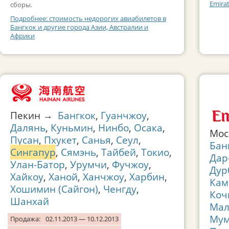
Emira
сборы.
Подробнее: стоимость недорогих авиабилетов в
Бангкок и другие города Азии, Австралии и
Африки
Пекин →
Бангкок
,
Гуанчжоу
,
Далянь
,
Куньмин
,
Нинбо
,
Осака
,
Мо
Пусан
,
Пхукет
,
Санья
,
Сеул
,
Бан
Сингапур
,
Сямэнь
,
Тайбей
,
Токио
,
Дар
Улан-Батор
,
Урумчи
,
Фучжоу
,
Дур
Хайкоу
,
Ханой
,
Ханчжоу
,
Харбин
,
Кам
Хошимин (Сайгон)
,
Ченгду
,
Коч
Шанхай
Мал
Мум
Продажа:
02.11.2013 — 10.12.2013