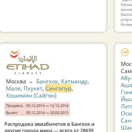
Расши
лично
беспл
услуг
более
Мос
Сам
Абу
Москва →
Бангкок
,
Катманду
,
Ашх
Мале
,
Пхукет
,
Сингапур
,
Гон
Хошимин (Сайгон)
Йох
Лаг
Продажа:
05.12.2014 — 12.12.2014
Оса
Вылет:
05.12.2014 — 20.03.2015
Сан
Распродажа авиабилетов в Бангкок и
Шан
другие города мира — всего от 28639