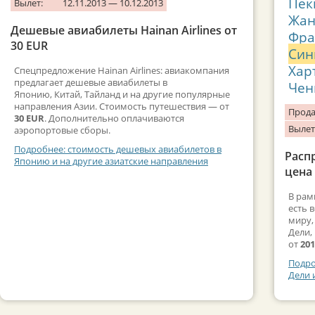
Пек
Вылет:
12.11.2013 — 10.12.2013
Жан
Дешевые авиабилеты Hainan Airlines от
Фра
30 EUR
Син
Хар
Спецпредложение Hainan Airlines: авиакомпания
предлагает дешевые авиабилеты в
Чен
Японию, Китай, Тайланд и на другие популярные
направления Азии. Стоимость путешествия — от
Прода
30 EUR
. Дополнительно оплачиваются
Вылет
аэропортовые сборы.
Подробнее: стоимость дешевых авиабилетов в
Расп
Японию и на другие азиатские направления
цена 
В рам
есть 
миру,
Дели,
от
201
Подро
Дели 