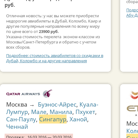
сбора
руб.
Подро
Абу-Д
Отличная новость: у нас вы можете приобрести
недорогие авиабилеты в Дубай, Коломбо, Каир и
другие популярные направления по всему миру
по цене всего от
23900 руб.
Указана стоимость перелета эконом-классом из
Москвы/Санкт-Петербурга и обратно с учетом
всех сборов.
Подробнее: стоимость авиабилетов со скидками в
Дубай, Коломбо и на другие направления
Москва →
Буэнос-Айрес
,
Куала-
Лумпур
,
Мале
,
Манила
,
Пхукет
,
Сан-Паулу
,
Сингапур
,
Ханой
,
Мо
Ченнай
Кол
Продажа:
16.03.2016 — 20.03.2016