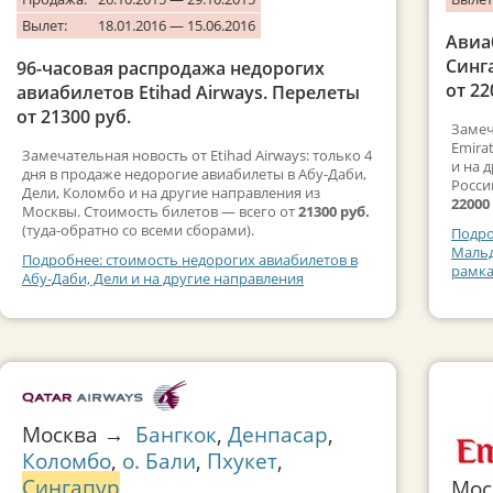
Вылет:
18.01.2016 — 15.06.2016
Авиа
Синг
96-часовая распродажа недорогих
от 22
авиабилетов Etihad Airways. Перелеты
от 21300 руб.
Замеч
Emira
Замечательная новость от Etihad Airways: только 4
и на 
дня в продаже недорогие авиабилеты в Абу-Даби,
Росси
Дели, Коломбо и на другие направления из
22000
Москвы. Стоимость билетов — всего от
21300 руб.
(туда-обратно со всеми сборами).
Подро
Мальд
Подробнее: стоимость недорогих авиабилетов в
рамка
Абу-Даби, Дели и на другие направления
Москва →
Бангкок
,
Денпасар
,
Коломбо
,
о. Бали
,
Пхукет
,
Сингапур
Мос