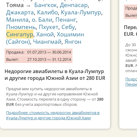
Тояма →
Бангкок
,
Денпасар
,
Прода
Джакарта
,
Калибо
,
Куала-Лумпур
,
Вылет
Манила
,
о. Бали
,
Пенанг
,
Пномпень
,
Пхукет
,
Себу
,
Пере
Сингапур
,
Ханой
,
Хошимин
EUR. 
(Сайгон)
,
Чиангмай
,
Янгон
До 30
сэкон
Продажа:
01.07.2013 — 30.06.2014
Южной
Вылет:
27.10.2013 — 31.12.2014
авиаб
EUR
.
Недорогие авиабилеты в Куала-Лумпур
оплач
и другие города Южной Азии от 280 EUR
Подро
Пенан
Предлагаем купить недорогие авиабилеты в
Куала-Лумпур и на другие направления Южной
Азии. Стоимость перелета в одну сторону — от
280
EUR
без учета аэропортовых сборов.
Подробнее: стоимость недорогих авиабилетов в
Куала-Лумпур и другие города Южной Азии