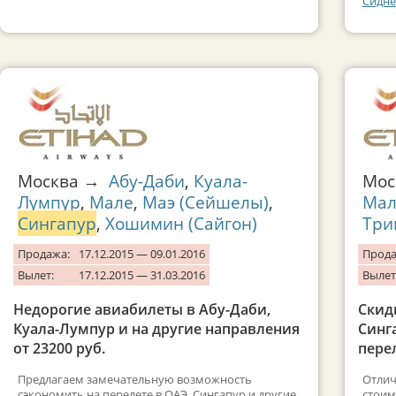
Сидне
Москва →
Абу-Даби
,
Куала-
Мо
Лумпур
,
Мале
,
Маэ (Сейшелы)
,
Мал
Сингапур
,
Хошимин (Сайгон)
Три
Продажа:
17.12.2015 — 09.01.2016
Прода
Вылет:
17.12.2015 — 31.03.2016
Вылет
Недорогие авиабилеты в Абу-Даби,
Скид
Куала-Лумпур и на другие направления
Синг
от 23200 руб.
перел
Предлагаем замечательную возможность
Отлич
сэкономить на перелете в ОАЭ, Сингапур и другие
стоим