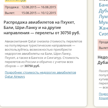
Бан
Продажа:
12.08.2015 — 16.08.2015
Дуб
Вылет:
15.08.2015 — 10.12.2015
Лум
Мум
Распродажа авиабилетов на Пхукет,
Жан
Бали, Шри-Ланку и на другие
направления — перелеты от 30750 руб.
Сиэ
Авиакомпания Qatar снизила стоимость перелетов
Прода
на популярные туристические направления —
Вылет
воспользуйтесь возможностью приобрести
недорогие авиабилеты на Бали, Шри-Ланку,
Недо
Пхукет, а также в Бангкок и Сингапур. Стоимость
перелетов из России и обратно с учетом всех
Дубай
сборов — от
30750 руб.
Посет
Подробнее: стоимость недорогих авиабилетов
попул
Qatar Airways
купив
перел
— все
Подро
Хошим