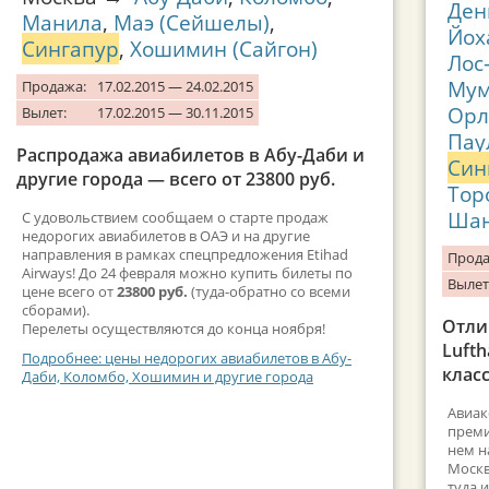
Ден
Манила
,
Маэ (Сейшелы)
,
Йох
Сингапур
,
Хошимин (Сайгон)
Лос
Мум
Продажа:
17.02.2015 — 24.02.2015
Орл
Вылет:
17.02.2015 — 30.11.2015
Пау
Распродажа авиабилетов в Абу-Даби и
Син
другие города — всего от 23800 руб.
Тор
Шан
С удовольствием сообщаем о старте продаж
недорогих авиабилетов в ОАЭ и на другие
направления в рамках спецпредложения Etihad
Прода
Airways! До 24 февраля можно купить билеты по
Вылет
цене всего от
23800 руб.
(туда-обратно со всеми
сборами).
Отли
Перелеты осуществляются до конца ноября!
Luft
Подробнее: цены недорогих авиабилетов в Абу-
класс
Даби, Коломбо, Хошимин и другие города
Авиак
преми
нем н
Москв
туда 