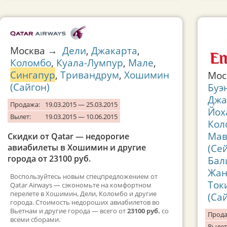
Москва →
Дели
,
Джакарта
,
Коломбо
,
Куала-Лумпур
,
Мале
,
Сингапур
,
Тривандрум
,
Хошимин
Мо
(Сайгон)
Буэ
Джа
Продажа:
19.03.2015 — 25.03.2015
Йох
Вылет:
19.03.2015 — 10.06.2015
Кол
Мав
Скидки от Qatar — недорогие
(Се
авиабилеты в Хошимин и другие
города от 23100 руб.
Бал
Жан
Воспользуйтесь новым спецпредложением от
Ток
Qatar Airways — сэкономьте на комфортном
перелете в Хошимин, Дели, Коломбо и другие
(Са
города. Стоимость недороших авиабилетов во
Вьетнам и другие города — всего от
23100 руб.
со
Прода
всеми сборами.
Вылет