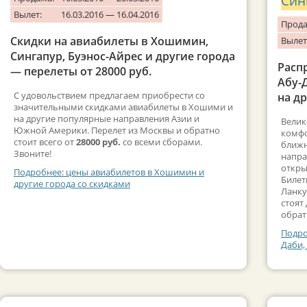
Син
Вылет:
16.03.2016 — 16.04.2016
Прода
Скидки на авиабилеты в Хошимин,
Вылет
Сингапур, Буэнос-Айрес и другие города
Расп
— перелеты от 28000 руб.
Абу-
С удовольствием предлагаем приобрести со
на др
значительными скидками авиабилеты в Хошими и
на другие популярные направления Азии и
Велик
Южной Америки. Перелет из Москвы и обратно
комфо
стоит всего от
28000 руб.
со всеми сборами.
ближн
Звоните!
напра
откры
Подробнее: цены авиабилетов в Хошимин и
Билет
другие города со скидками
Ланку
стоят
обрат
Подро
Даби,