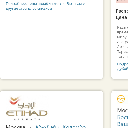
Подробнее: цены авиабилетов во Вьетнам и
другие страны со скидкой
Расп
цена 
Рады 
време
миру.
Австр
Амери
Тариф
топли
Подро
Дубай
Мо
Бос
Ваш
Москва →
Абу-Даби
,
Коломбо
,