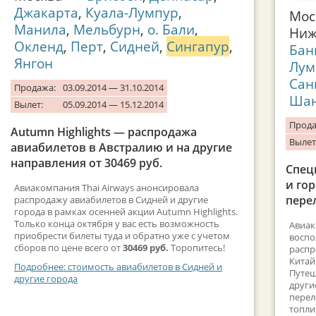
Джакарта
,
Куала-Лумпур
,
Мос
Манила
,
Мельбурн
,
о. Бали
,
Ниж
Окленд
,
Перт
,
Сидней
,
Сингапур
,
Бан
Янгон
Лум
Сан
Продажа:
03.09.2014 — 31.10.2014
Шан
Вылет:
05.09.2014 — 15.12.2014
Прода
Autumn Highlights — распродажа
Вылет
авиабилетов в Австралию и на другие
направления от 30469 руб.
Спец
и го
Авиакомпания Thai Airways анонсировала
перел
распродажу авиабилетов в Сидней и другие
города в рамках осенней акции Autumn Highlights.
Только конца октября у вас есть возможность
Авиак
приобрести билеты туда и обратно уже с учетом
воспо
сборов по цене всего от
30469 руб.
Торопитесь!
распр
Китай
Подробнее: стоимость авиабилетов в Сидней и
Путеш
другие города
други
перел
топли