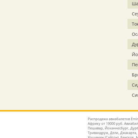
Ша
Се
То
Ос
Ду
Йо
Пе
Бр
Си
Си
Распродажа авиабилетов Emir
Африку от 19000 руб. Авиабил
Пешавар, Йоханнесбург, Дурб
Тривандрум, Дели, Джакарта,
Хошимин (Сайгон), Бангкок, 