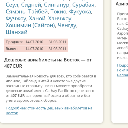
Азию
Сеул
,
Сидней
,
Сингапур
,
Сурабая
,
Сямэнь
,
Тайбей
,
Токио
,
Фукуока
,
Пригл
Фучжоу
,
Ханой
,
Ханчжоу
,
Восто
на о.
Хошимин (Сайгон)
,
Ченгду
,
Cathay
Шанхай
Аэроп
учтен
Продажа:
14.07.2010 — 31.03.2011
москв
авиаб
Вылет:
14.07.2010 — 31.03.2011
напра
июля.
Дешевые авиабилеты на Восток — от
Подро
407 EUR
Гонг 
напра
Замечательная новость для всех, кто собирается в
Японию, Тайланд, Китай и некоторые другие
восточные страны: у нас вы можете приобрести
дешевые авиабилеты Cathay Pacific по цене всего
от
407 EUR
за перелт из России и обратно и без
учета аэропортовых сборов.
Подробнее: стоимость дешевых авиабилетов на
Восток