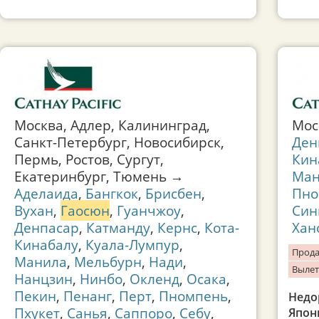
Москва, Адлер, Калининград,
Мо
Санкт-Петербург, Новосибирск,
Ден
Пермь, Ростов, Сургут,
Кин
Екатеринбург, Тюмень →
Ман
Аделаида
,
Бангкок
,
Брисбен
,
Пно
Вухан
,
Гаосюн
,
Гуанчжоу
,
Син
Денпасар
,
Катманду
,
Кернс
,
Кота-
Хан
Кинабалу
,
Куала-Лумпур
,
Прода
Манила
,
Мельбурн
,
Нади
,
Вылет
Нанцзин
,
Нинбо
,
Окленд
,
Осака
,
Пекин
,
Пенанг
,
Перт
,
Пномпень
,
Недо
Пхукет
,
Санья
,
Саппоро
,
Себу
,
Япон