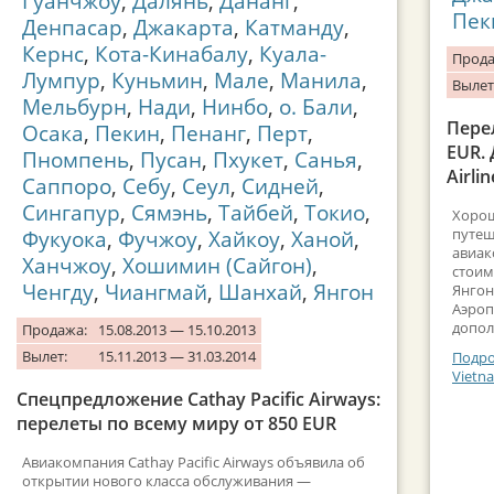
Гуанчжоу
,
Далянь
,
Дананг
,
Пек
Денпасар
,
Джакарта
,
Катманду
,
Кернс
,
Кота-Кинабалу
,
Куала-
Прода
Лумпур
,
Куньмин
,
Мале
,
Манила
,
Вылет
Мельбурн
,
Нади
,
Нинбо
,
о. Бали
,
Пере
Осака
,
Пекин
,
Пенанг
,
Перт
,
EUR.
Пномпень
,
Пусан
,
Пхукет
,
Санья
,
Airlin
Саппоро
,
Себу
,
Сеул
,
Сидней
,
Сингапур
,
Сямэнь
,
Тайбей
,
Токио
,
Хорош
путеш
Фукуока
,
Фучжоу
,
Хайкоу
,
Ханой
,
авиак
Ханчжоу
,
Хошимин (Сайгон)
,
стоим
Ченгду
,
Чиангмай
,
Шанхай
,
Янгон
Янгон
Аэроп
допол
Продажа:
15.08.2013 — 15.10.2013
Вылет:
15.11.2013 — 31.03.2014
Подро
Vietna
Спецпредложение Cathay Pacific Airways:
перелеты по всему миру от 850 EUR
Авиакомпания Cathay Pacific Airways объявила об
открытии нового класса обслуживания —