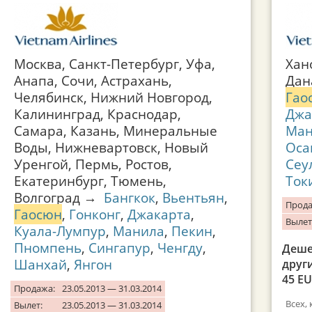
Москва, Санкт-Петербург, Уфа,
Хан
Анапа, Сочи, Астрахань,
Дан
Челябинск, Нижний Новгород,
Гао
Калининград, Краснодар,
Джа
Самара, Казань, Минеральные
Ман
Воды, Нижневартовск, Новый
Оса
Уренгой, Пермь, Ростов,
Сеу
Екатеринбург, Тюмень,
Ток
Волгоград →
Бангкок
,
Вьентьян
,
Прода
Гаосюн
,
Гонконг
,
Джакарта
,
Вылет
Куала-Лумпур
,
Манила
,
Пекин
,
Пномпень
,
Сингапур
,
Ченгду
,
Деше
Шанхай
,
Янгон
друг
45 E
Продажа:
23.05.2013 — 31.03.2014
Всех,
Вылет:
23.05.2013 — 31.03.2014