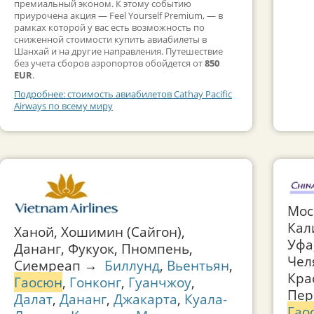
премиальный эконом. К этому событию
приурочена акция — Feel Yourself Premium, — в
рамках которой у вас есть возможность по
сниженной стоимости купить авиабилеты в
Шанхай и на другие направления. Путешествие
без учета сборов аэропортов обойдется от
850
EUR
.
Подробнее: стоимость авиабилетов Cathay Pacific
Airways по всему миру
Мос
Кал
Ханой, Хошимин (Сайгон),
Уфа
Дананг, Фукуок, Пномпень,
Чел
Сиемреап →
Биллунд
,
Вьентьян
,
Кра
Гаосюн
,
Гонконг
,
Гуанчжоу
,
Пер
Далат
,
Дананг
,
Джакарта
,
Куала-
Гао