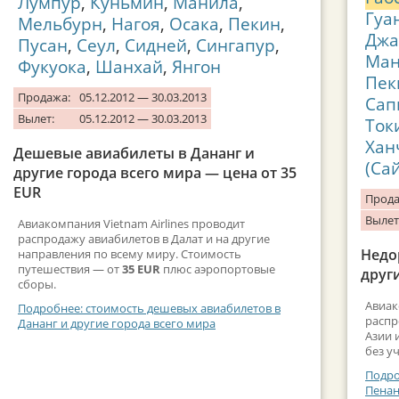
Лумпур
,
Куньмин
,
Манила
,
Гуа
Мельбурн
,
Нагоя
,
Осака
,
Пекин
,
Джа
Пусан
,
Сеул
,
Сидней
,
Сингапур
,
Ман
Фукуока
,
Шанхай
,
Янгон
Пек
Продажа:
05.12.2012 — 30.03.2013
Сап
Вылет:
05.12.2012 — 30.03.2013
Ток
Хан
Дешевые авиабилеты в Дананг и
(Са
другие города всего мира — цена от 35
EUR
Прода
Вылет
Авиакомпания Vietnam Airlines проводит
распродажу авиабилетов в Далат и на другие
Недо
направления по всему миру. Стоимость
путешествия — от
35 EUR
плюс аэропортовые
друг
сборы.
Авиак
Подробнее: стоимость дешевых авиабилетов в
распр
Дананг и другие города всего мира
Азии 
без у
Подро
Пенан