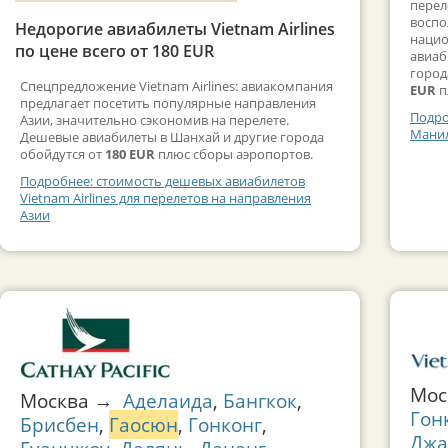
перел
воспо
Недорогие авиабилеты Vietnam Airlines
нацио
по цене всего от 180 EUR
авиаб
город
Спецпредложение Vietnam Airlines: авиакомпания
EUR
п
предлагает посетить популярные направления
Подро
Азии, значительно сэкономив на перелете.
Манил
Дешевые авиабилеты в Шанхай и другие города
обойдутся от
180 EUR
плюс сборы аэропортов.
Подробнее: стоимость дешевых авиабилетов
Vietnam Airlines для перелетов на направления
Азии
Мо
Москва →
Аделаида
,
Бангкок
,
Гон
Брисбен
,
Гаосюн
,
Гонконг
,
Джа