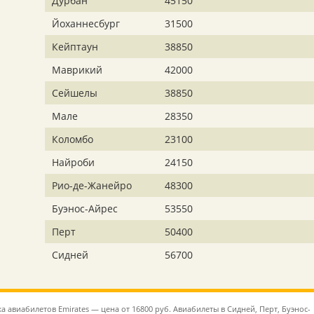
Дурбан
45150
Йоханнесбург
31500
Кейптаун
38850
Маврикий
42000
Сейшелы
38850
Мале
28350
Коломбо
23100
Найроби
24150
Рио-де-Жанейро
48300
Буэнос-Айрес
53550
Перт
50400
Сидней
56700
а авиабилетов Emirates — цена от 16800 руб. Авиабилеты в Сидней, Перт, Буэнос-