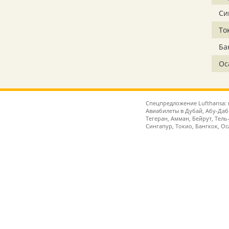
Си
То
Ба
Ос
Спецпредложение Lufthansa: п
Авиабилеты в Дубай, Абу-Даби
Тегеран, Амман, Бейрут, Тель-
Сингапур, Токио, Бангкок, Ос