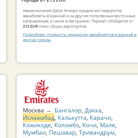
Авиакомпания Qatar Airways предлагает недорогие
авиабилеты в Шанхай и на другие популярные восточные
направления, а также в Австралию. Перелет обойдется от
213 EUR
плюс сборы аэропортов.
Подробнее: стоимость недорогих авиабилетов в Шанхай и
другие города
Москва →
Бангалор
,
Дакка
,
Исламабад
,
Калькутта
,
Карачи
,
Кожикоде
,
Коломбо
,
Кочи
,
Мале
,
Мумбаи
,
Пешавар
,
Тривандрум
,