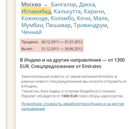
Москва →
Бангалор
,
Дакка
,
Исламабад
,
Калькутта
,
Карачи
,
Кожикоде
,
Коломбо
,
Кочи
,
Мале
,
Мумбаи
,
Пешавар
,
Тривандрум
,
Ченнай
Продажа:
28.12.2011 — 31.01.2012
Вылет:
31.12.2011 — 30.06.2012
В Индию и на другие направления — от 1300
EUR. Спецпредложение от Emirates
Замечательная новость от авиакомпании Emirates: в
рамках нового спецпредложения вы можете отправиться
в Индию,
Пакистан, Бангладеш и острова Индийского океана.
Перелет обойдется от
1300 EUR
плюс сборы аэропортов.
Подробнее: стоимость авиабилетов в Индию и на другие
D
направления