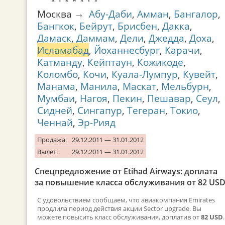
Москва →
Абу-Даби
,
Амман
,
Бангалор
,
Бангкок
,
Бейрут
,
Брисбен
,
Дакка
,
Дамаск
,
Даммам
,
Дели
,
Джедда
,
Доха
,
Исламабад
,
Йоханнесбург
,
Карачи
,
Катманду
,
Кейптаун
,
Кожикоде
,
Коломбо
,
Кочи
,
Куала-Лумпур
,
Кувейт
,
Манама
,
Манила
,
Маскат
,
Мельбурн
,
Мумбаи
,
Нагоя
,
Пекин
,
Пешавар
,
Сеул
,
Сидней
,
Сингапур
,
Тегеран
,
Токио
,
Ченнай
,
Эр-Рияд
Продажа:
29.12.2011 — 31.01.2012
Вылет:
29.12.2011 — 31.01.2012
Спецпредложение от Etihad Airways: доплата
за повышение класса обслуживания от 82 US
С удовольствием сообщаем, что авиакомпания Emirates
продлила период действия акции Sector upgrade. Вы
можете повысить класс обслуживания, доплатив от
82 USD
.