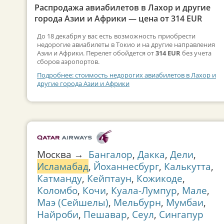
Распродажа авиабилетов в Лахор и другие
города Азии и Африки — цена от 314 EUR
До 18 декабря у вас есть возможность приобрести
недорогие авиабилеты в Токио и на другие направления
Азии и Африки. Перелет обойдется от
314 EUR
без учета
сборов аэропортов.
Подробнее: стоимость недорогих авиабилетов в Лахор и
другие города Азии и Африки
Москва →
Бангалор
,
Дакка
,
Дели
,
Исламабад
,
Йоханнесбург
,
Калькутта
,
Катманду
,
Кейптаун
,
Кожикоде
,
Коломбо
,
Кочи
,
Куала-Лумпур
,
Мале
,
Маэ (Сейшелы)
,
Мельбурн
,
Мумбаи
,
Найроби
,
Пешавар
,
Сеул
,
Сингапур