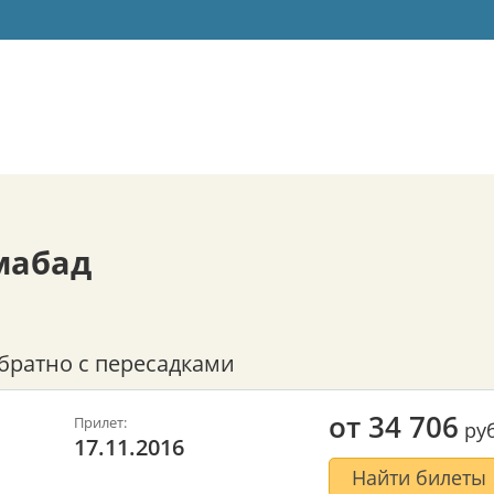
мабад
братно с пересадками
от
34 706
Прилет:
руб
17.11.2016
Найти билеты