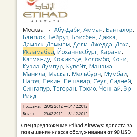
Москва →
Абу-Даби
,
Амман
,
Бангалор
,
Бангкок
,
Бейрут
,
Брисбен
,
Дакка
,
Дамаск
,
Даммам
,
Дели
,
Джедда
,
Доха
,
Исламабад
,
Йоханнесбург
,
Карачи
,
Катманду
,
Кожикоде
,
Коломбо
,
Кочи
,
Куала-Лумпур
,
Кувейт
,
Манама
,
Манила
,
Маскат
,
Мельбурн
,
Мумбаи
,
Нагоя
,
Пекин
,
Пешавар
,
Сеул
,
Сидней
,
Сингапур
,
Тегеран
,
Токио
,
Ченнай
,
Эр-
Рияд
Продажа:
29.02.2012 — 31.12.2012
Вылет:
29.02.2012 — 31.12.2012
Спецпредложение Etihad Airways: доплата за
повышение класса обслуживания от 90 USD