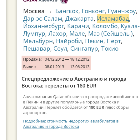
Москва →
Бангкок
,
Гонконг
,
Гуанчжоу
,
Дар-эс-Салам
,
Джакарта
,
Исламабад
,
Йоханнесбург
,
Карачи
,
Коломбо
,
Куала-
Лумпур
,
Лахор
,
Мале
,
Маэ (Сейшелы)
,
Мельбурн
,
Найроби
,
Пекин
,
Перт
,
Пешавар
,
Сеул
,
Сингапур
,
Токио
Продажа:
04.12.2012 — 18.12.2012
Вылет:
08.01.2013 — 13.06.2013
Спецпредложение в Австралию и города
Востока: перелеты от 180 EUR
Авиакомпания Qatar объявила о распродаже авиабилетов
в Пекин и в другие популярные города Востока и
Австралии. Перелет обойдется от
180 EUR
плюс сборы
аэропортов.
Подробнее: стоимость недорогих авиабилетов в
Австралию и города Востока