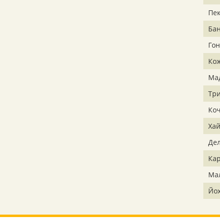
Пе
Бан
Гон
Ко
Ма
Тр
Ко
Ха
Де
Ка
Ма
Йо