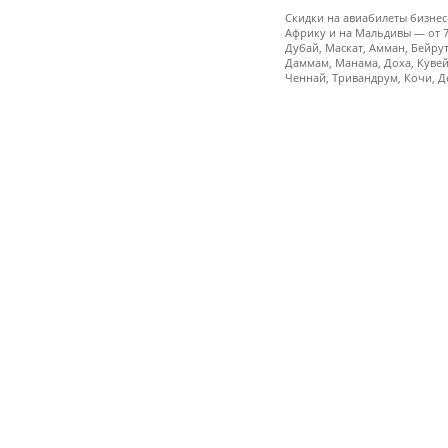
Скидки на авиабилеты бизнес-
Африку и на Мальдивы — от 74
Дубай, Маскат, Амман, Бейрут
Даммам, Манама, Доха, Кувейт
Ченнай, Тривандрум, Кочи, Д