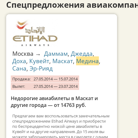
Спецпредложения авиакомпа
Москва →
Даммам
,
Джедда
,
Доха
,
Кувейт
,
Маскат
,
Медина
,
Сана
,
Эр-Рияд
Продажа:
27.05.2014 — 15.07.2014
Вылет:
27.05.2014 — 23.07.2014
Недорогие авиабилеты в Маскат и
другие города — от 14763 руб.
Предлагаем вам воспользоваться замечательным
спецпредложением Etihad Airways и приобрести
по беспрецедентно низкой цене авиабилеты в
Кувейт и на другие направления. До 15 июля вы
можете забронировать места в самолете с одним