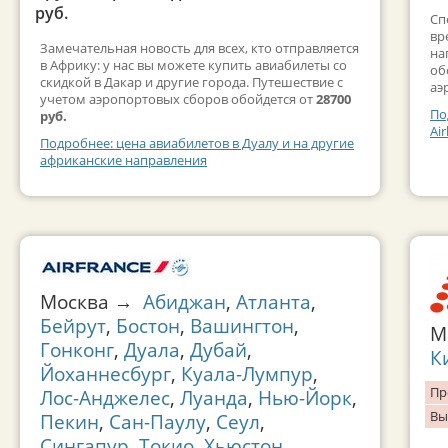
руб.
Сп
вр
Замечательная новость для всех, кто отправляется
на
в Африку: у нас вы можете купить авиабилеты со
об
скидкой в Дакар и другие города. Путешествие с
аэ
учетом аэропортовых сборов обойдется от
28700
По
руб.
Ai
Подробнее: цена авиабилетов в Дуалу и на другие
африканские направления
Москва →
Абиджан
,
Атланта
,
Бейрут
,
Бостон
,
Вашингтон
,
М
Гонконг
,
Дуала
,
Дубай
,
К
Йоханнесбург
,
Куала-Лумпур
,
Пр
Лос-Анджелес
,
Луанда
,
Нью-Йорк
,
Вы
Пекин
,
Сан-Паулу
,
Сеул
,
Сингапур
,
Токио
,
Хьюстон
,