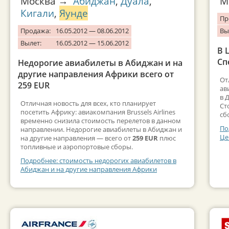
Москва →
Абиджан
,
Дуала
,
М
Кигали
,
Яунде
Пр
Продажа:
16.05.2012 — 08.06.2012
Вы
Вылет:
16.05.2012 — 15.06.2012
В 
Сп
Недорогие авиабилеты в Абиджан и на
другие направления Африки всего от
От
259 EUR
ав
в 
Отличная новость для всех, кто планирует
Ст
посетить Африку: авиакомпания Brussels Airlines
сб
временно снизила стоимость перелетов в данном
По
направлении. Недорогие авиабилеты в Абиджан и
Це
на другие направления — всего от
259 EUR
плюс
топливные и аэропортовые сборы.
Подробнее: стоимость недорогих авиабилетов в
Абиджан и на другие направления Африки