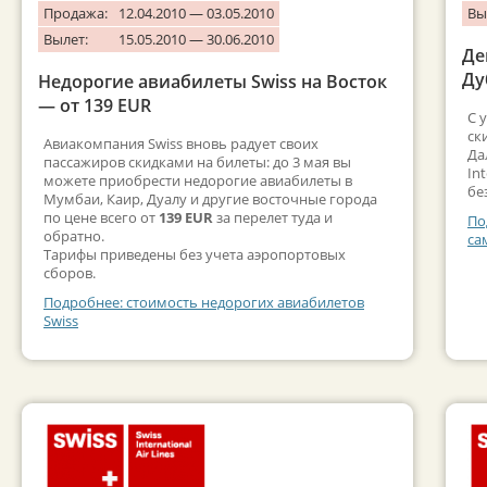
Продажа:
12.04.2010 — 03.05.2010
Вы
Вылет:
15.05.2010 — 30.06.2010
Де
Ду
Недорогие авиабилеты Swiss на Восток
— от 139 EUR
С 
ск
Авиакомпания Swiss вновь радует своих
Да
пассажиров скидками на билеты: до 3 мая вы
In
можете приобрести недорогие авиабилеты в
бе
Мумбаи, Каир, Дуалу и другие восточные города
по цене всего от
139 EUR
за перелет туда и
По
обратно.
са
Тарифы приведены без учета аэропортовых
сборов.
Подробнее: стоимость недорогих авиабилетов
Swiss