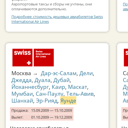
Аэропортовые таксы и сборы не учтены, они
По
оплачиваются дополнительно.
ав
Подробнее: стоимость дешевых авиабилетов Swiss
Internationai Air Lines
Москва →
Дар-эс-Салам
,
Дели
,
С
Джедда
,
Дуала
,
Дубай
,
С
Йоханнесбург
,
Каир
,
Маскат
,
Д
Мумбаи
,
Сан-Паулу
,
Тель-Авив
,
М
Шанхай
,
Эр-Рияд
,
Яунде
А
Продажа:
15.09.2009 — 15.10.2009
Пр
Вылет:
01.10.2009 — 19.12.2009
Вы