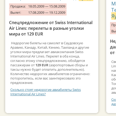
М
Продажа:
18.05.2009 — 15.08.2009
Т
Вылет:
17.08.2009 — 19.12.2009
Я
Спецпредложение от Swiss International
Пр
Air Lines: перелеты в разные уголки
Вы
мира от 129 EUR
Не
Недорогие билеты на самолет в Саудовскую
да
Аравию, Канаду, Китай, Кению, Таиланд и другие
уголки мира предлагает авиакомпания Swiss
от
International Air Lines. Перелет в оба конца,
согласно этому спецпредложению, обойдется
Св
пассажирам от
129 EUR
(аэропортовые сборы и
Li
таксы нужно будет оплатить дополнительно).
на
Количество недорогих авиабилетов ограничено:
Ка
поторопитесь, если вас заинтересовало это
об
предложение.
То
до
Сколько стоят недорогие авиабилеты Swiss
ав
International Air Lines?
Ск
да