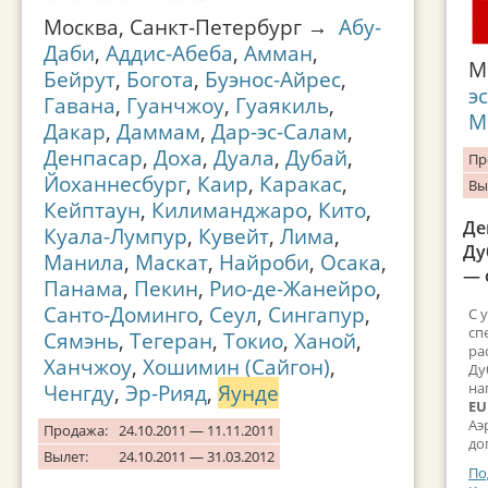
Москва, Санкт-Петербург →
Абу-
Даби
,
Аддис-Абеба
,
Амман
,
М
Бейрут
,
Богота
,
Буэнос-Айрес
,
э
Гавана
,
Гуанчжоу
,
Гуаякиль
,
М
Дакар
,
Даммам
,
Дар-эс-Салам
,
Денпасар
,
Доха
,
Дуала
,
Дубай
,
Пр
Йоханнесбург
,
Каир
,
Каракас
,
Вы
Кейптаун
,
Килиманджаро
,
Кито
,
Де
Куала-Лумпур
,
Кувейт
,
Лима
,
Ду
Манила
,
Маскат
,
Найроби
,
Осака
,
— 
Панама
,
Пекин
,
Рио-де-Жанейро
,
Санто-Доминго
,
Сеул
,
Сингапур
,
С 
сп
Сямэнь
,
Тегеран
,
Токио
,
Ханой
,
ра
Ханчжоу
,
Хошимин (Сайгон)
,
Ду
на
Ченгду
,
Эр-Рияд
,
Яунде
EU
Аэ
Продажа:
24.10.2011 — 11.11.2011
до
Вылет:
24.10.2011 — 31.03.2012
По