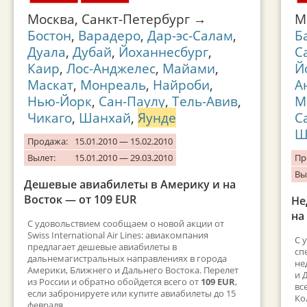
Москва, Санкт-Петербург →
М
Бостон
,
Варадеро
,
Дар-эс-Салам
,
Б
Дуала
,
Дубай
,
Йоханнесбург
,
С
Каир
,
Лос-Анджелес
,
Майами
,
Й
Маскат
,
Монреаль
,
Найроби
,
А
Нью-Йорк
,
Сан-Паулу
,
Тель-Авив
,
М
Чикаго
,
Шанхай
,
Яунде
С
Ш
Продажа:
15.01.2010 — 15.02.2010
Вылет:
15.01.2010 — 29.03.2010
Пр
Вы
Дешевые авиабилеты в Америку и на
Восток — от 109 EUR
Не
на
С удовольствием сообщаем о новой акции от
Swiss International Air Lines: авиакомпания
С 
предлагает дешевые авиабилеты в
сп
дальнемагистральных направлениях в города
не
Америки, Ближнего и Дальнего Востока. Перелет
и 
из России и обратно обойдется всего от
109 EU
R
,
вс
если забронируете или купите авиабилеты до 15
Ко
февраля.