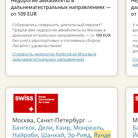
Недорогие авиабилеты в
Не
дальнемагистральных направлениях —
да
от 109 EUR
от
Собираетесь совершить длительный перелет?
У 
Предлагаем недорогие авиабилеты из Москвы в
да
дальнемагистральных направлениях — от
109 EUR
— 
без учета аэропортовых и топливных сборов.
на
Летайте с удовольствием!
Аэ
до
Стоимость недорогих билетов из Москвы в
дальнемагистральных направлениях
Ст
на
Москва, Санкт-Петербург →
М
Бангкок
,
Дели
,
Каир
,
Монреаль
,
Б
Найроби
,
Шанхай
,
Эр-Рияд
,
Яунде
Й