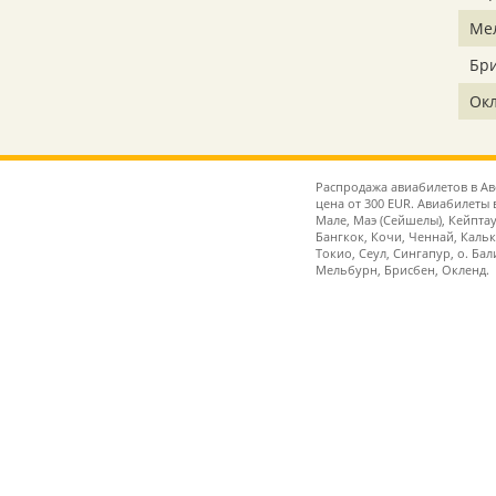
Ме
Бр
Ок
Распродажа авиабилетов в Ав
цена от 300 EUR. Авиабилеты
Мале, Маэ (Сейшелы), Кейпта
Бангкок, Кочи, Ченнай, Кальк
Токио, Сеул, Сингапур, о. Ба
Мельбурн, Брисбен, Окленд.