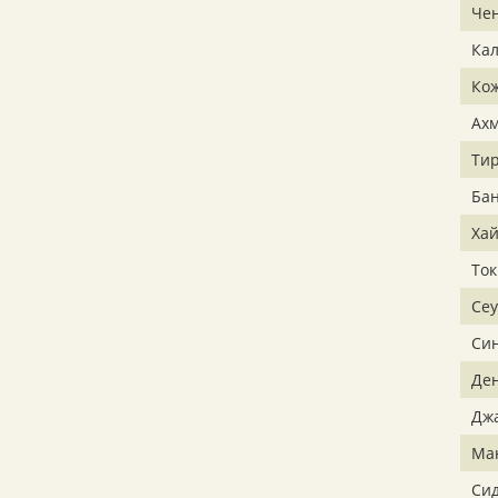
Че
Кал
Ко
Ах
Ти
Ба
Ха
Ток
Сеу
Си
Де
Дж
Ма
Си