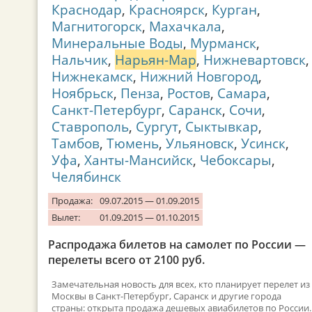
Краснодар
,
Красноярск
,
Курган
,
Магнитогорск
,
Махачкала
,
Минеральные Воды
,
Мурманск
,
Нальчик
,
Нарьян-Мар
,
Нижневартовск
,
Нижнекамск
,
Нижний Новгород
,
Ноябрьск
,
Пенза
,
Ростов
,
Самара
,
Санкт-Петербург
,
Саранск
,
Сочи
,
Ставрополь
,
Сургут
,
Сыктывкар
,
Тамбов
,
Тюмень
,
Ульяновск
,
Усинск
,
Уфа
,
Ханты-Мансийск
,
Чебоксары
,
Челябинск
Продажа:
09.07.2015 — 01.09.2015
Вылет:
01.09.2015 — 01.10.2015
Распродажа билетов на самолет по России —
перелеты всего от 2100 руб.
Замечательная новость для всех, кто планирует перелет из
Москвы в Санкт-Петербург, Саранск и другие города
страны: открыта продажа дешевых авиабилетов по России.