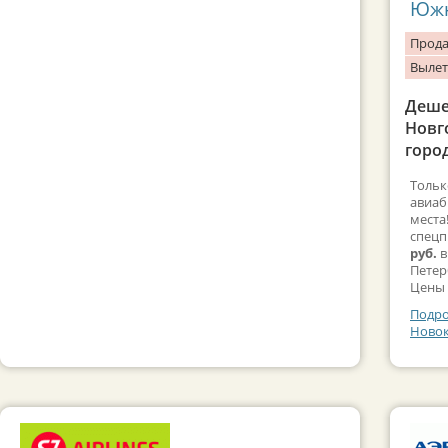
Южн
Прода
Вылет
Деше
Новг
город
Тольк
авиаб
места
спецп
руб.
в
Петерб
Цены 
Подро
Новок