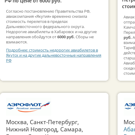
РФ по цене от 6000 руб.
стоим
Согласно постановлению Правительства РФ,
авиакомпания «Якутия» временно снизила
Авиак
стоимость перелетов в пределах
отпра
Дальневосточного федерального округа.
Камча
Недорогие авиабилеты в Хабаровск и на другие
Перел
направления обойдутся от
6000 руб.
Сборы не
руб.
А
взимаются.
взима
Тариф
Подробнее: стоимость недорогих авиабилетов в
дейст
Якутск и на другие дальневосточные направления
старш
РФ
Авиаб
скидк
стоим
Москва, Санкт-Петербург,
Мос
Нижний Новгород, Самара,
Аба