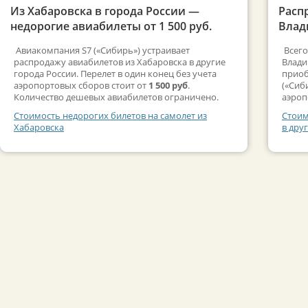
Из Хабаровска в города России —
Расп
недорогие авиабилеты от 1 500 руб.
Влади
Авиакомпания S7 («Сибирь») устраивает
Всего
распродажу авиабилетов из Хабаровска в другие
Влади
города России. Перелет в один конец без учета
приоб
аэропортовых сборов стоит от
1 500 руб
.
(«Сиб
Количество дешевых авиабилетов ограничено.
аэроп
Стоимость недорогих билетов на самолет из
Стоим
Хабаровска
в дру