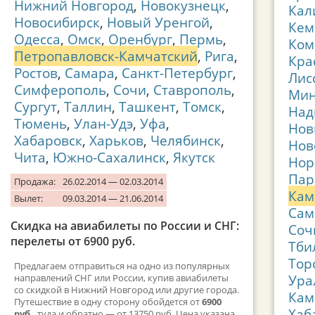
Нижний Новгород
,
Новокузнецк
,
Кал
Новосибирск
,
Новый Уренгой
,
Кем
Одесса
,
Омск
,
Оренбург
,
Пермь
,
Ком
Петропавловск-Камчатский
,
Рига
,
Кра
Ростов
,
Самара
,
Санкт-Петербург
,
Лис
Симферополь
,
Сочи
,
Ставрополь
,
Мин
Сургут
,
Таллин
,
Ташкент
,
Томск
,
На
Тюмень
,
Улан-Удэ
,
Уфа
,
Нов
Хабаровск
,
Харьков
,
Челябинск
,
Нов
Чита
,
Южно-Сахалинск
,
Якутск
Нор
Пар
Продажа:
26.02.2014 — 02.03.2014
Кам
Вылет:
09.03.2014 — 21.06.2014
Сам
Скидка на авиабилеты по России и СНГ:
Соч
перелеты от 6900 руб.
Тби
Тор
Предлагаем отправиться на одно из популярных
Ура
направлений СНГ или России, купив авиабилеты
со скидкой в Нижний Новгород или другие города.
Кам
Путешествие в одну сторону обойдется от
6900
Хаб
руб.
, туда и обратно — от 13750 руб. Цена указана