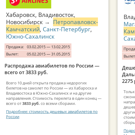
Хабаровск, Владивосток,
Вла
Новосибирск →
Петропавловск-
Маг
Камчатский
,
Санкт-Петербург
,
Кам
Южно-Сахалинск
Сах
Продажа:
03.02.2015 — 13.02.2015
Прода
Вылет:
05.02.2015 — 31.05.2015
Вылет
Распродажа авиабилетов по России —
Деше
всего от 3833 руб.
Даль
2275 
Всего 10 дней открыта продажа недорогих
билетов на самолет по России — из Хабароска и
Тольк
Владивостока в Южно-Сахалинск и на другие
сэкон
направления. Стоимость перелета в один конец —
напра
всего от
3833 руб.
со всеми сборами.
дешев
Подробнее: стоимость дешевых авиабилетов по
други
России
стоим
сборы
Подро