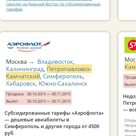
самолет на Дальний Восток по субсидированным
тарифам
Мо
Москва →
Владивосток
,
Кам
Калининград
,
Петропавловск-
Камчатский
,
Симферополь
,
Прода
Хабаровск
,
Южно-Сахалинск
Вылет
Продажа:
30.10.2015 — 30.11.2015
Недо
Вылет:
30.10.2015 — 30.11.2015
Петр
— все
Субсидированные тарифы «Аэрофлота»
— дешевые авиабилеты в
Откры
Петро
Симферополь и другие города от 4500
Москв
руб.
спецп