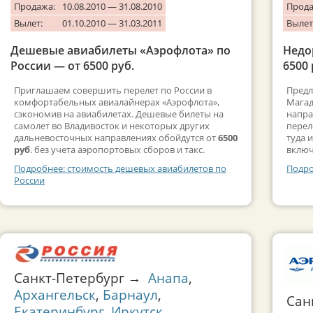
Продажа:
10.08.2010 — 31.08.2010
Прода
Вылет:
01.10.2010 — 31.03.2011
Вылет
Дешевые авиабилеты «Аэрофлота» по
Недо
России — от 6500 руб.
6500 
Приглашаем совершить перелет по России в
Предл
комфортабельных авиалайнерах «Аэрофлота»,
Магад
сэкономив на авиабилетах. Дешевые билеты на
напра
самолет во Владивосток и некоторых других
перел
дальневосточных направлениях обойдутся от
6500
туда 
руб
. без учета аэропортовых сборов и такс.
включ
Подробнее: стоимость дешевых авиабилетов по
Подро
России
Санкт-Петербург →
Анапа
,
Архангельск
,
Барнаул
,
Сан
Екатеринбург
,
Иркутск
,