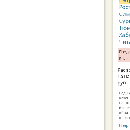
Рос
Сим
Сур
Тюм
Хаб
Чит
Прода
Вылет
Расп
на н
руб.
Рады 
Казан
Балти
бизне
обрат
оплач
Подро