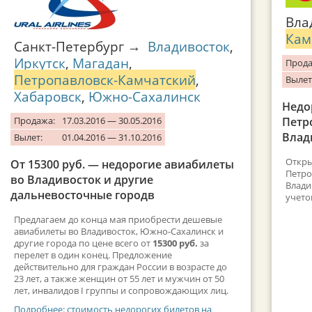
Вла
Кам
Санкт-Петербург →
Владивосток
,
Иркутск
,
Магадан
,
Прода
Петропавловск-Камчатский
,
Вылет
Хабаровск
,
Южно-Сахалинск
Недо
Продажа:
17.03.2016 — 30.05.2016
Петр
Влад
Вылет:
01.04.2016 — 31.10.2016
Откры
От 15300 руб. — недорогие авиабилеты
Петро
во Владивосток и другие
Влади
дальневосточные городв
учето
Предлагаем до конца мая приобрести дешевые
авиабилеты во Владивосток, Южно-Сахалинск и
другие города по цене всего от
15300 руб.
за
перелет в один конец. Предложение
действительно для граждан России в возрасте до
23 лет, а также женщин от 55 лет и мужчин от 50
лет, инвалидов I группы и сопровождающих лиц.
Подробнее: стоимость недорогих билетов на