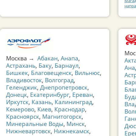
Магад
напра
Мо
Москва →
Абакан
,
Анапа
,
Акт
Астрахань
,
Баку
,
Барнаул
,
Ана
Бишкек
,
Благовещенск
,
Вильнюс
,
Аст
Владивосток
,
Волгоград
,
Бар
Геленджик
,
Днепропетровск
,
Бла
Донецк
,
Екатеринбург
,
Ереван
,
Буд
Иркутск
,
Казань
,
Калининград
,
Вла
Кемерово
,
Киев
,
Краснодар
,
Вол
Красноярск
,
Магнитогорск
,
Ган
Минеральные Воды
,
Минск
,
Дюс
Нижневартовск
,
Нижнекамск
,
Ере