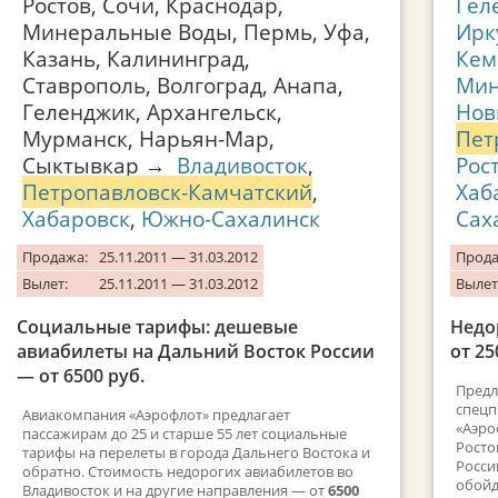
Ростов, Сочи, Краснодар,
Гел
Минеральные Воды, Пермь, Уфа,
Ирк
Казань, Калининград,
Кем
Ставрополь, Волгоград, Анапа,
Мин
Геленджик, Архангельск,
Нов
Мурманск, Нарьян-Мар,
Пет
Сыктывкар →
Владивосток
,
Рос
Петропавловск-Камчатский
,
Хаб
Хабаровск
,
Южно-Сахалинск
Сах
Продажа:
25.11.2011 — 31.03.2012
Прода
Вылет:
25.11.2011 — 31.03.2012
Вылет
Социальные тарифы: дешевые
Недо
авиабилеты на Дальний Восток России
от 25
— от 6500 руб.
Предл
спецп
Авиакомпания «Аэрофлот» предлагает
«Аэро
пассажирам до 25 и старше 55 лет социальные
Росто
тарифы на перелеты в города Дальнего Востока и
Росси
обратно. Стоимость недорогих авиабилетов во
обойд
Владивосток и на другие направления — от
6500