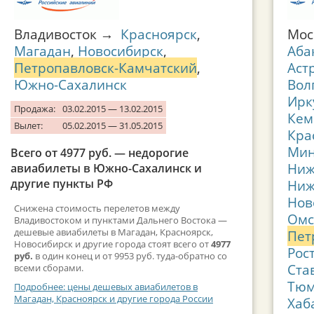
Владивосток →
Красноярск
,
Мос
Магадан
,
Новосибирск
,
Аба
Петропавловск-Камчатский
,
Аст
Южно-Сахалинск
Вол
Ирк
Продажа:
03.02.2015 — 13.02.2015
Кем
Вылет:
05.02.2015 — 31.05.2015
Кра
Мин
Всего от 4977 руб. — недорогие
Ниж
авиабилеты в Южно-Сахалинск и
другие пункты РФ
Ниж
Нов
Снижена стоимость перелетов между
Омс
Владивостоком и пунктами Дальнего Востока —
дешевые авиабилеты в Магадан, Красноярск,
Пет
Новосибирск и другие города стоят всего от
4977
Рос
руб.
в один конец и от 9953 руб. туда-обратно со
Ста
всеми сборами.
Тюм
Подробнее: цены дешевых авиабилетов в
Магадан, Красноярск и другие города России
Хаб