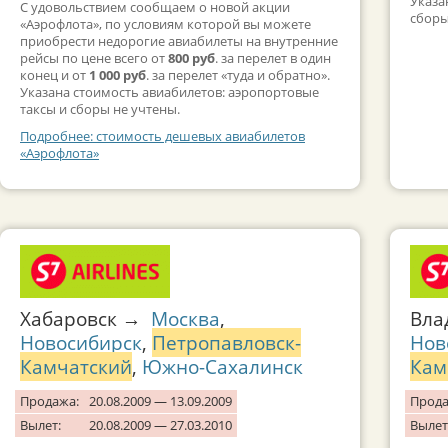
Указа
С удовольствием сообщаем о новой акции
сборы
«Аэрофлота», по условиям которой вы можете
приобрести недорогие авиабилеты на внутренние
рейсы по цене всего от
800 руб
. за перелет в один
конец и от
1 000 руб
. за перелет «туда и обратно».
Указана стоимость авиабилетов: аэропортовые
таксы и сборы не учтены.
Подробнее: стоимость дешевых авиабилетов
«Аэрофлота»
Хабаровск →
Москва
,
Вла
Новосибирск
,
Петропавловск-
Нов
Камчатский
,
Южно-Сахалинск
Кам
Продажа:
20.08.2009 — 13.09.2009
Прода
Вылет:
20.08.2009 — 27.03.2010
Вылет