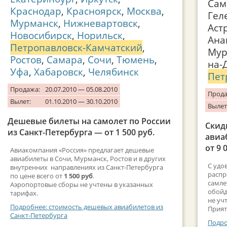
Сам
Краснодар
,
Красноярск
,
Москва
,
Гел
Мурманск
,
Нижневартовск
,
Аст
Новосибирск
,
Норильск
,
Ана
Петропавловск-Камчатский
,
Мур
Ростов
,
Самара
,
Сочи
,
Тюмень
,
на-
Уфа
,
Хабаровск
,
Челябинск
Пет
Продажа:
20.07.2010 — 05.08.2010
Прода
Вылет:
01.10.2010 — 30.10.2010
Вылет
Дешевые билеты на самолет по России
Скид
из Санкт-Петербурга — от 1 500 руб.
авиа
от 9 
Авиакомпания «Россия» предлагает дешевые
авиабилеты в Сочи, Мурманск, Ростов и в других
С удо
внутренних направлениях из Санкт-Петербурга
распр
по цене всего от
1 500 руб
.
самле
Аэропортовые сборы не учтены в указанных
обойд
тарифах.
не уч
Подробнее: стоимость дешевых авиабилетов из
Прият
Санкт-Петербурга
Подро