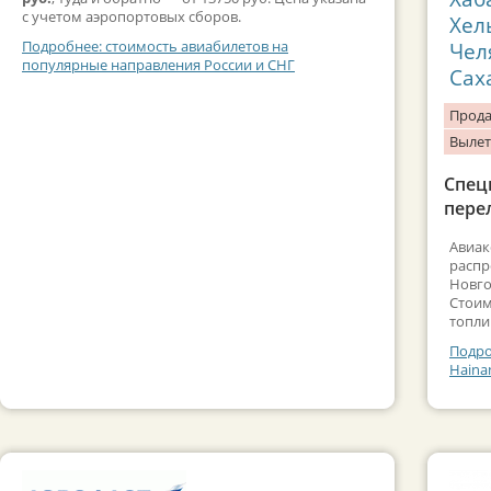
с учетом аэропортовых сборов.
Хел
Подробнее: стоимость авиабилетов на
Чел
популярные направления России и СНГ
Сах
Прода
Вылет
Спецп
пере
Авиак
распр
Новго
Стоим
топли
Подро
Hainan