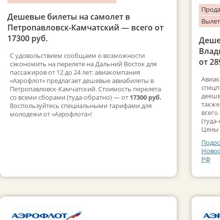
Прода
Дешевые билеты на самолет в
Вылет
Петропавловск-Камчатский — всего от
17300 руб.
Деше
Влад
С удовольствием сообщаем о возможности
от 28
сэкономить на перелете на Дальний Восток для
пассажиров от 12 до 24 лет: авиакомпания
Авиак
«Аэрофлот» предлагает дешевые авиабилеты в
спецп
Петропавловск-Камчатский. Стоимость перелета
деешв
со всеми сборами (туда-обратно) — от
17300 руб.
также
Воспользуйтесь специальными тарифами для
всего
молодежи от «Аэрофлота»!
(туда-
Цены 
Подро
Новос
РФ